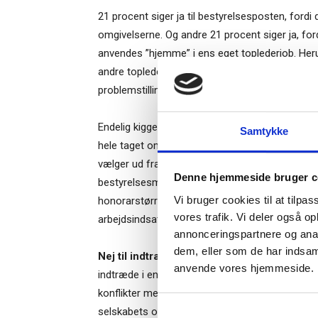
21 procent siger ja til bestyrelsesposten, fordi d
omgivelserne. Og andre 21 procent siger ja, for
anvendes ”hjemme” i ens eget toplederjob. Heru
andre topledere og bestyrelsesmedlemmer fra an
problemstillinger af relevans for bestyrelse o
Ti
Endelig kigger en mindre andel på antallet af 
Samtykke
hele taget om det er praktisk belejligt i forhold 
– og m
vælger ud fra størrelsen af bestyrelseshonorare
Denne hjemmeside bruger c
“Succes
bestyrelsesmedlem i S&P 500-selskaberne på ca
Vi bruger cookies til at tilpas
honorarstørrelsen i orden, men mange mener mods
vores trafik. Vi deler også o
arbejdsindsatsen.
annonceringspartnere og anal
dem, eller som de har indsaml
Nej til indtræden i bestyrelse:
Men hvorfor sig
Når du trykke
anvende vores hjemmeside.
indtræde i en bestyrelse? Hele 40 procent af de
Bestyrelsesg
markedsføring
konflikter med toplederjobbet eller andre besty
selskabets omdømme eller en tvivlsom finansie