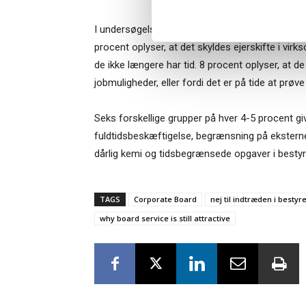
I undersøgelsen har man også spurgt om, hvor
procent oplyser, at det skyldes ejerskifte i vir
de ikke længere har tid. 8 procent oplyser, at de
jobmuligheder, eller fordi det er på tide at prøv
Seks forskellige grupper på hver 4-5 procent giv
fuldtidsbeskæftigelse, begrænsning på ekstern
dårlig kemi og tidsbegrænsede opgaver i bestyr
TAGS
Corporate Board
nej til indtræden i bestyr
why board service is still attractive