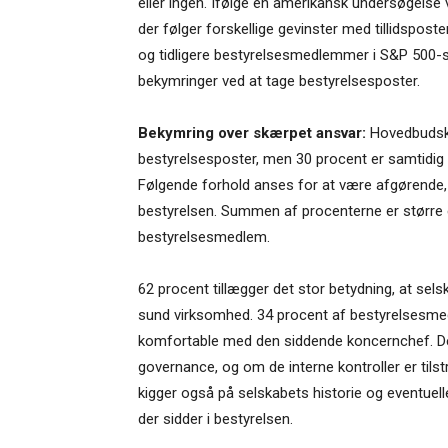
eller ingen. Ifølge en amerikansk undersøgelse væ
der følger forskellige gevinster med tillidspo
og tidligere bestyrelsesmedlemmer i S&P 500-s
bekymringer ved at tage bestyrelsesposter.
Bekymring over skærpet ansvar:
Hovedbudskabe
bestyrelsesposter, men 30 procent er samtidi
Følgende forhold anses for at være afgørende, 
bestyrelsen. Summen af procenterne er større en
bestyrelsesmedlem.
62 procent tillægger det stor betydning, at sels
sund virksomhed. 34 procent af bestyrelsesme
komfortable med den siddende koncernchef. D
governance, og om de interne kontroller er tilst
kigger også på selskabets historie og eventue
der sidder i bestyrelsen.