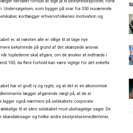
lger flertallet fortsat at sige ja til bestyrelsesposter, fordi
S
sten. Undersøgelsen, som bygger på svar fra 350 nuværende
elskaber, kortlægger erhvervsfolkenes motivation og
t er, at næsten alle er villige til at tage nye
g mere bekymrede på grund af det skærpede ansvar.
når toplederne skal afgøre, om de ønsker at indtræde i
d 100, da flere forhold kan være vigtige for det enkelte
kabet har et godt ry og rygte, og at det er en økonomisk
dlemmerne lægger afgørende vægt på, at de er
e kigger også nærmere på selskabets corporate
rækkelige til at sikre selskabet mod ubehagelige sager. De
lle skandalesager og hvilke andre bestyrelsesmedlemmer,