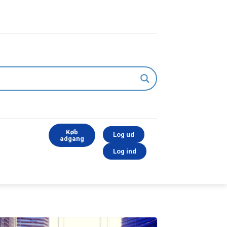
Køb
Log ud
adgang
Log ind