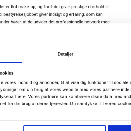
et er flot make-up, og fordi det giver prestige i forhold til
di bestyrelsesjobbet giver indsigt og erfaring, som kan
nder hører, at de udvider det professionelle netværk med
dre brancher. Og de får indsigt i, hvordan forskellige
g topledelse håndteres i den pågældende virksomhed.
lmeld dig vores
nyhedsbrev
Gratis
bestyrelsesmøder, hvor bestyrelsesmøderne holdes, og i det
Detaljer
e-bog
til det faste job. Kun 2 procent af de adspurgte siger, at de
odtag Ole Borchs bog
t. I gennemsnit ligger honoraret til et menigt
ookies
 i en dansk bestyrelse”
. 350.000 kr. Flertallet af bestyrelsesmedlemmer finder
se vores indhold og annoncer, til at vise dig funktioner til sociale
at også, at honoraret ikke står i et rimeligt forhold til
plysninger om din brug af vores website med vores partnere inden
ysepartnere. Vores partnere kan kombinere disse data med andr
et fra din brug af deres tjenester. Du samtykker til vores cookie
er bestyrelseskandidater ofte nej til et tilbud om at
r "modtag bogen" bliver du tilmeldt
 adspurgte siger, at de siger nej, fordi bestyrelsesposten
uidens ugentlige nyhedsbrev samt
 via mail.
relsesposter. Andre 25 procent siger nej på grund af
l sundhedstilstand.
Tilmeld