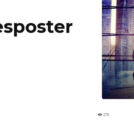
esposter
275