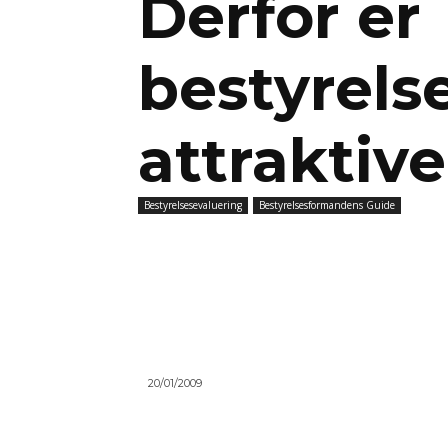
Derfor er
bestyrels
attraktive
Bestyrelsesevaluering
Bestyrelsesformandens Guide
20/01/2009