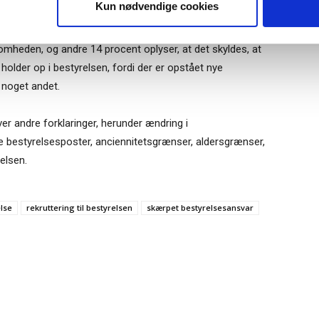
Kun nødvendige cookies
for bestyrelsesmedlemmer stopper i bestyrelsen. 32
ksomheden, og andre 14 procent oplyser, at det skyldes, at
 holder op i bestyrelsen, fordi der er opstået nye
e noget andet.
er andre forklaringer, herunder ændring i
e bestyrelsesposter, anciennitetsgrænser, aldersgrænser,
elsen.
else
rekruttering til bestyrelsen
skærpet bestyrelsesansvar