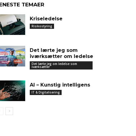
ENESTE TEMAER
Kriseledelse
Risikostyring
Det lærte jeg som
iværksætter om ledelse
Det lærte jeg om ledelse som
iværksætter
AI – Kunstig intelligens
IT & Digitalisering