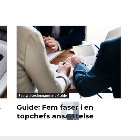
Bestyrelsesformandens Guide
s
Guide: Fem faser i en
topchefs ansættelse