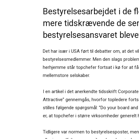
Bestyrelsesarbejdet i de f
mere tidskrævende de sene
bestyrelsesansvaret bleve
Det har især i USA ført til debatter om, at det v
bestyrelsesmedlemmer. Men den slags probleme
herhjemme står topchefer fortsat i kø for at få
mellemstore selskaber.
I en artikel i det anerkendte tidsskrift Corpora
Attractive” gennemgås, hvorfor topledere fortsat
stilles følgende spørgsmål: ”Do your board a
er, at topchefer i større virksomheder generelt 
Tidligere var normen to bestyrelsesposter, me