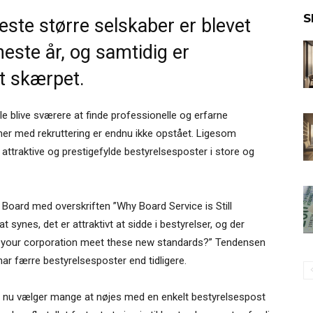
S
leste større selskaber er blevet
ste år, og samtidig er
t skærpet.
ille blive sværere at finde professionelle og erfarne
r med rekruttering er endnu ikke opstået. Ligesom
 attraktive og prestigefylde bestyrelsesposter i store og
te Board med overskriften ”Why Board Service is Still
 synes, det er attraktivt at sidde i bestyrelser, og der
nd your corporation meet these new standards?” Tendensen
har færre bestyrelsesposter end tidligere.
n nu vælger mange at nøjes med en enkelt bestyrelsespost