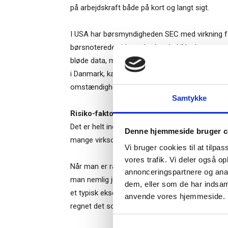
på arbejdskraft både på kort og langt sigt.
I USA har børsmyndigheden SEC med virkning for 
børsnoterede virksomheder skal ikke bare opgø
bløde data, man bruger internt – f.eks. målinge
i Danmark, kan man måske lade sig inspirere af
Ti
omstændigheder vænne sig til, at disse oplysni
Samtykke
Risiko-faktorer.
Det er ikke nyt, at virksomhed
– og m
Det er helt indarbejdet praksis. Men i år vil det 
Denne hjemmeside bruger c
“Succes
mange virksomheder.
Vi bruger cookies til at tilpas
vores trafik. Vi deler også o
Når man er ramt af en ulykke, man i de foregåe
annonceringspartnere og anal
man nemlig justere teksten ud fra de nye erfar
dem, eller som de har indsaml
et typisk eksempel på noget, man tidligere har 
Når du trykke
anvende vores hjemmeside.
Bestyrelsesg
regnet det som et realistisk scenarie.
markedsføring