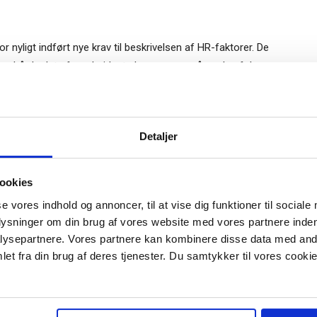
nyligt indført nye krav til beskrivelsen af HR-faktorer. De
re hårde data for arbejdsstyrken, men også nogle af de
r af medarbejdertilfredshed. Selv om disse krav ikke gælder
 dem. Og amerikanske investorer vil under alle
lmeld dig vores
nger hører med.
nyhedsbrev
Gratis
Detaljer
e-bog
er skal beskrive de ulykker, der potentielt kan ramme dem.
odtag Ole Borchs bog
alligevel være en lidt større udfordring end sædvanligt for
ookies
 i en dansk bestyrelse”
se vores indhold og annoncer, til at vise dig funktioner til sociale
plysninger om din brug af vores website med vores partnere inden
nde år kun har beskrevet som en teoretisk mulighed, skal
ysepartnere. Vores partnere kan kombinere disse data med andr
inger. Og i år har mange oplevet brud i forsyningskæden –
et fra din brug af deres tjenester. Du samtykker til vores cookie
nævnt i årsrapport og prospekter, uden at man rigtigt har
r "modtag bogen" bliver du tilmeldt
uidens ugentlige nyhedsbrev samt
 via mail.