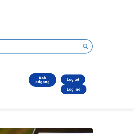
Køb
Log ud
adgang
Log ind