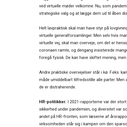
ved virtuelle møder velkomne. Nu, som pandemien 
strategiske valg og at lægge dem ud til åben d
Helt lavpraktisk skal man have styr på lovgivning
virtuelle generalforsamlinger. Men selv hvis man 
virtuelle vej, skal man overveje, om det er he
coronaen ramte, og dengang insisterede mange
foregå fysisk. De kan have skiftet mening, men 
Andre praktiske overvejelser står i kø. F.eks. 
måde umiddelbart tilfredsstille alle parter. Men 
de er distraherende.
HR-politikker.
I 2021-rapporterne var der stor
sikkerhed under pandemien, og diversitet var s
andet på HR-fronten, som læserne af årsrappor
virksomheden står sig i kampen om den sparso