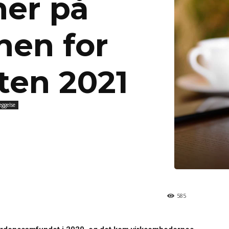
ner på
nen for
ten 2021
ggelse
585