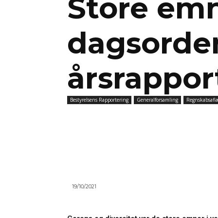
Store em
dagsorde
årsrappor
Bestyrelsens Rapportering
Generalforsamling
Regnskabsaflæ
19/10/2021