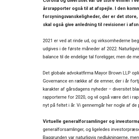
Corona og diversitet var de store emner i
årsrapporter også til at afspejle. I den ko
forsyningsvanskeligheder, der er det store,
skal også give anledning til revisioner i afsn
2021 er ved at rinde ud, og virksomhederne begy
udgives i de første måneder af 2022. Naturligv
balance til de endelige tal foreligger, men de m
Det globale advokatfirma Mayor Brown LLP opli
Governance en række af de emner, der i år for
karakter af gårsdagens nyheder – diversitet bl
rapporterne for 2020, og vil også være det i ra
nyt på feltet i år. Vi gennemgår her nogle af d
Virtuelle generalforsamlinger og investorm
generalforsamlinger, og ligeledes investorpræ
Baggrunden var naturligvis nedlukningerne, me