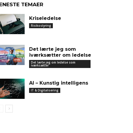
ENESTE TEMAER
Kriseledelse
Risikostyring
Det lærte jeg som
iværksætter om ledelse
Det lærte jeg om ledelse som
iværksætter
AI – Kunstig intelligens
IT & Digitalisering