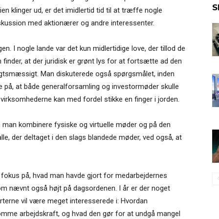
S
klinger ud, er det imidlertid tid til at træffe nogle
iskussion med aktionærer og andre interessenter.
en. I nogle lande var det kun midlertidige love, der tillod de
finder, at der juridisk er grønt lys for at fortsætte ad den
nsigtsmæssigt. Man diskuterede også spørgsmålet, inden
 på, at både generalforsamling og investormøder skulle
virksomhederne kan med fordel stikke en finger i jorden.
kan man kombinere fysiske og virtuelle møder og på den
alle, der deltaget i den slags blandede møder, ved også, at
t fokus på, hvad man havde gjort for medarbejdernes
om nævnt også højt på dagsordenen. I år er der noget
terne vil være meget interesserede i: Hvordan
mme arbejdskraft, og hvad den gør for at undgå mangel