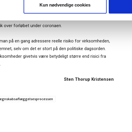
Tilmeld
 problemer med forsyningskæden i 2020, men dengang var
Kun nødvendige cookies
, skulle det vise sig – forventet kortvarig effekt af
koen fra epidemier sandsynligvis også kunne bruge en
ik over forløbet under coronaen.
 man på en gang adressere reelle risiko for virksomheden,
 emnet, selv om det er stort på den politiske dagsorden.
irksomheder givetvis være betydeligt større end risici fra
.
Sten Thorup Kristensen
regnskabsaflæggelsesprocessen