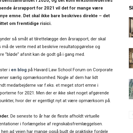
 verdenssamfundet i 2020, og det kom virksomhedernes
S
mmende årsrapport for 2021 vil det for mange være
 nye emne. Det skal ikke bare beskrives direkte – det
ittet om fremtidige risici.
nder så småt at tilrettelægge den årsrapport, der skal
is må de vente med at beskrive resultatopgørelse og
ere ”bløde” afsnit kan de godt gå i gang med.
ster i
en blog
på Havard Law School Forum on Corporate
tjener særlig opmærksomhed. Nogle af dem har lidt
andt medarbejderne var f.eks. et meget stort emne i
pporterne for 2021. Men der er ikke sket noget afgørende
e punkter, hvor der er egentligt nyt at være opmærksom på.
øder.
De seneste to år har de fleste afholdt virtuelle
sentationer i forlængelse af regnskabsfremlæggelsen.
n hen ad vejen har mange også budt de praktiske fordele