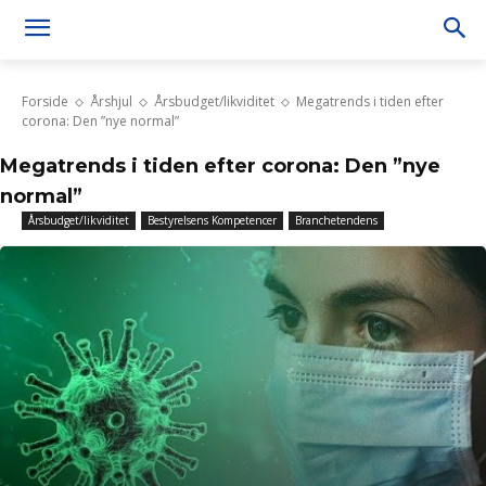
Forside
Årshjul
Årsbudget/likviditet
Megatrends i tiden efter
corona: Den ”nye normal”
Megatrends i tiden efter corona: Den ”nye
normal”
Årsbudget/likviditet
Bestyrelsens Kompetencer
Branchetendens