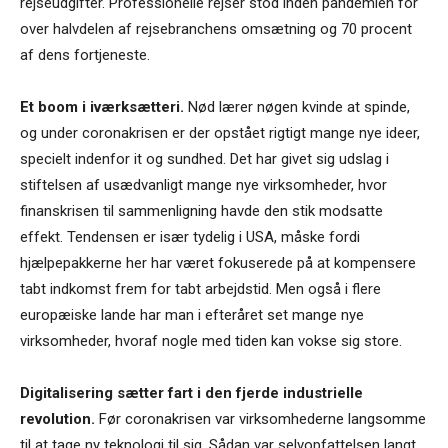
rejseudgifter. Professionelle rejser stod inden pandemien for
over halvdelen af rejsebranchens omsætning og 70 procent
af dens fortjeneste.
Et boom i iværksætteri.
Nød lærer nøgen kvinde at spinde,
og under coronakrisen er der opstået rigtigt mange nye ideer,
specielt indenfor it og sundhed. Det har givet sig udslag i
stiftelsen af usædvanligt mange nye virksomheder, hvor
finanskrisen til sammenligning havde den stik modsatte
effekt. Tendensen er især tydelig i USA, måske fordi
hjælpepakkerne her har været fokuserede på at kompensere
tabt indkomst frem for tabt arbejdstid. Men også i flere
europæiske lande har man i efteråret set mange nye
virksomheder, hvoraf nogle med tiden kan vokse sig store.
Digitalisering sætter fart i den fjerde industrielle
revolution.
Før coronakrisen var virksomhederne langsomme
til at tage ny teknologi til sig. Sådan var selvopfattelsen langt