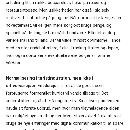
anledning til en række besparelser, f.eks. på rejser og
restaurantbesøg. Men usikkerheden har også i sig selv
motiveret til at holde på pengene. Når corona ikke længere er
hovedtemaet, vil de igen mere sorgløst bruge penge, og
specielt på de ting, de har måttet undvære. Billedet vil dog
variere fra land til land. Der vil være mindst optimisme i lande
med en stor andel af ældre, f.eks. Frankrig, Italien og Japan,
hvor også coronaens eventuelle sene bølger vil ramme
hårdest.
Normalisering i turistindustrien, men ikke i
erhvervsrejser.
Fritidsrejser er et af de goder, som
forbrugerne formentligt hurtigt vil vende tilbage til. Det
understøttes også af erfaringerne fra Kina, hvor pandemien
havde sit første udbrud, men hvor man tilsyneladende siden
har undgået nye smittebølger. Men erhvervslivet forventes at
bruge de nye erfaringer med digital kommunikation til at spare