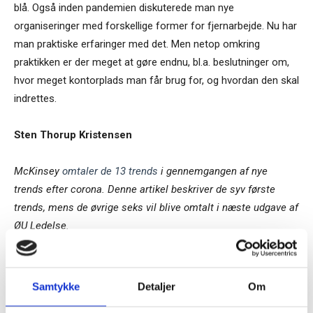
blå. Også inden pandemien diskuterede man nye
organiseringer med forskellige former for fjernarbejde. Nu har
man praktiske erfaringer med det. Men netop omkring
praktikken er der meget at gøre endnu, bl.a. beslutninger om,
hvor meget kontorplads man får brug for, og hvordan den skal
indrettes.
Sten Thorup Kristensen
McKinsey
omtaler de 13 trends
i gennemgangen af nye
trends efter corona. Denne artikel beskriver de syv første
trends, mens de øvrige seks vil blive omtalt i næste udgave af
ØU Ledelse.
TAGS
dkbiz
Finanskrisen
Ledelse/02
megatrends
Samtykke
Detaljer
Om
Tilmeld dig vores