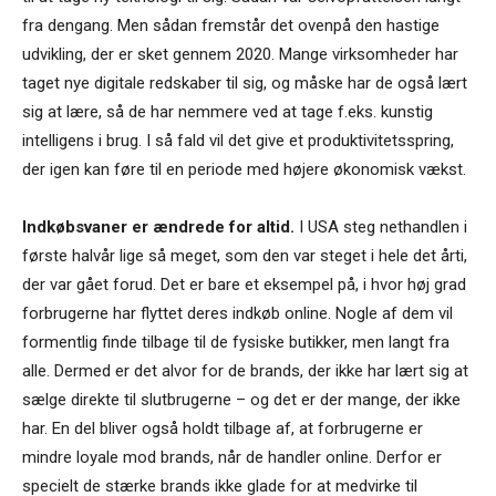
fra dengang. Men sådan fremstår det ovenpå den hastige
udvikling, der er sket gennem 2020. Mange virksomheder har
taget nye digitale redskaber til sig, og måske har de også lært
sig at lære, så de har nemmere ved at tage f.eks. kunstig
intelligens i brug. I så fald vil det give et produktivitetsspring,
der igen kan føre til en periode med højere økonomisk vækst.
Indkøbsvaner er ændrede for altid.
I USA steg nethandlen i
første halvår lige så meget, som den var steget i hele det årti,
der var gået forud. Det er bare et eksempel på, i hvor høj grad
forbrugerne har flyttet deres indkøb online. Nogle af dem vil
formentlig finde tilbage til de fysiske butikker, men langt fra
alle. Dermed er det alvor for de brands, der ikke har lært sig at
sælge direkte til slutbrugerne – og det er der mange, der ikke
har. En del bliver også holdt tilbage af, at forbrugerne er
mindre loyale mod brands, når de handler online. Derfor er
specielt de stærke brands ikke glade for at medvirke til