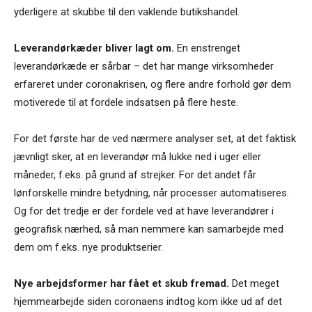
yderligere at skubbe til den vaklende butikshandel.
Leverandørkæder bliver lagt om.
En enstrenget
leverandørkæde er sårbar – det har mange virksomheder
erfareret under coronakrisen, og flere andre forhold gør dem
motiverede til at fordele indsatsen på flere heste.
For det første har de ved nærmere analyser set, at det faktisk
jævnligt sker, at en leverandør må lukke ned i uger eller
måneder, f.eks. på grund af strejker. For det andet får
lønforskelle mindre betydning, når processer automatiseres.
Og for det tredje er der fordele ved at have leverandører i
geografisk nærhed, så man nemmere kan samarbejde med
dem om f.eks. nye produktserier.
Nye arbejdsformer har fået et skub fremad.
Det meget
hjemmearbejde siden coronaens indtog kom ikke ud af det