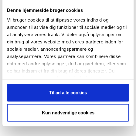
nyhedsbrev
Denne hjemmeside bruger cookies
Vi bruger cookies til at tilpasse vores indhold og
– og modtag Ole Borchs bog
annoncer, til at vise dig funktioner til sociale medier og til
“Succes i en dansk bestyrelse”
at analysere vores trafik. Vi deler også oplysninger om
RELATEREDE ARTIKLER
din brug af vores website med vores partnere inden for
sociale medier, annonceringspartnere og
Guide: Genopfind den
meningsfulde virksomhed
analysepartnere. Vores partnere kan kombinere disse
data med andre oplysninger, du har givet dem, eller som
Når du trykker "modtag bogen" bliver du tilmeldt
de har indsamlet fra din brug af deres tjenester. Du
Bestyrelsesguidens ugentlige nyhedsbrev samt
samtykker til vores cookies, hvis du fortsætter med at
markedsføring via mail.
anvende vores hjemmeside.
Guide: Fem tegn på, at
Tilmeld
Tillad alle cookies
topchefen er på vildspor
Kun nødvendige cookies