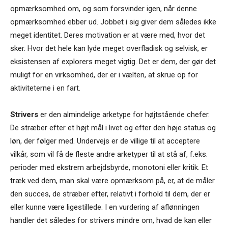
opmærksomhed om, og som forsvinder igen, når denne
opmærksomhed ebber ud. Jobbet i sig giver dem således ikke
meget identitet. Deres motivation er at være med, hvor det
sker. Hvor det hele kan lyde meget overfladisk og selvisk, er
eksistensen af explorers meget vigtig. Det er dem, der gør det
muligt for en virksomhed, der er i vælten, at skrue op for
aktiviteterne i en fart.
Strivers
er den almindelige arketype for højtstående chefer.
De stræber efter et højt mål i livet og efter den høje status og
løn, der følger med. Undervejs er de villige til at acceptere
vilkår, som vil få de fleste andre arketyper til at stå af, f.eks.
perioder med ekstrem arbejdsbyrde, monotoni eller kritik. Et
træk ved dem, man skal være opmærksom på, er, at de måler
den succes, de stræber efter, relativt i forhold til dem, der er
eller kunne være ligestillede. I en vurdering af aflønningen
handler det således for strivers mindre om, hvad de kan eller