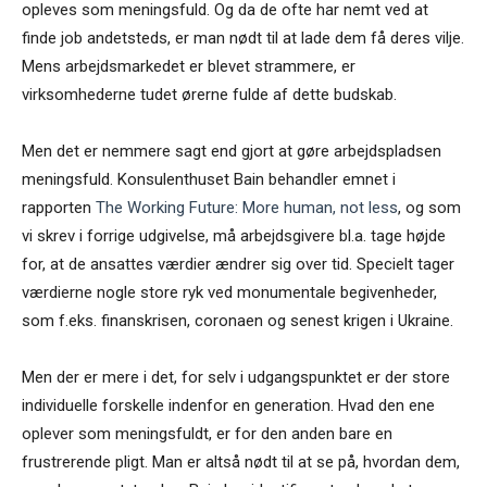
opleves som meningsfuld. Og da de ofte har nemt ved at
finde job andetsteds, er man nødt til at lade dem få deres vilje.
Mens arbejdsmarkedet er blevet strammere, er
virksomhederne tudet ørerne fulde af dette budskab.
Men det er nemmere sagt end gjort at gøre arbejdspladsen
meningsfuld. Konsulenthuset Bain behandler emnet i
rapporten
The Working Future: More human, not less
, og som
vi skrev i forrige udgivelse, må arbejdsgivere bl.a. tage højde
for, at de ansattes værdier ændrer sig over tid. Specielt tager
værdierne nogle store ryk ved monumentale begivenheder,
som f.eks. finanskrisen, coronaen og senest krigen i Ukraine.
Men der er mere i det, for selv i udgangspunktet er der store
individuelle forskelle indenfor en generation. Hvad den ene
oplever som meningsfuldt, er for den anden bare en
frustrerende pligt. Man er altså nødt til at se på, hvordan dem,