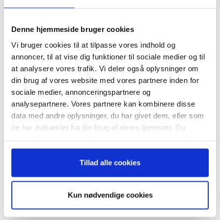
Tilmeld dig vores
nyhedsbrev
Denne hjemmeside bruger cookies
Vi bruger cookies til at tilpasse vores indhold og
– og modtag Ole Borchs bog
annoncer, til at vise dig funktioner til sociale medier og til
“Succes i en dansk bestyrelse”
at analysere vores trafik. Vi deler også oplysninger om
din brug af vores website med vores partnere inden for
RELATEREDE ARTIKLER
sociale medier, annonceringspartnere og
analysepartnere. Vores partnere kan kombinere disse
Guide: Seks regler for
succesfuld succession
data med andre oplysninger, du har givet dem, eller som
Når du trykker "modtag bogen" bliver du tilmeldt
de har indsamlet fra din brug af deres tjenester. Du
Bestyrelsesguidens ugentlige nyhedsbrev samt
samtykker til vores cookies, hvis du fortsætter med at
markedsføring via mail.
anvende vores hjemmeside.
Tilmeld
Tillad alle cookies
Hvornår er det tid til at slå op
med sin coach?
Kun nødvendige cookies