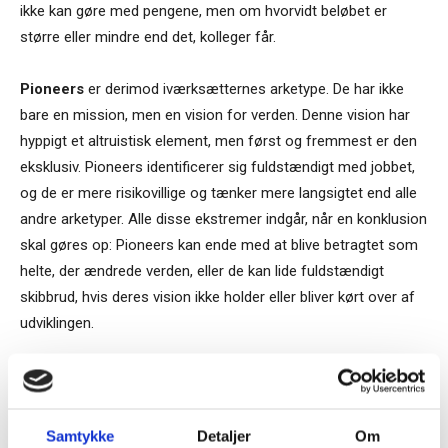
ikke kan gøre med pengene, men om hvorvidt beløbet er
større eller mindre end det, kolleger får.
Pioneers
er derimod iværksætternes arketype. De har ikke
bare en mission, men en vision for verden. Denne vision har
hyppigt et altruistisk element, men først og fremmest er den
eksklusiv. Pioneers identificerer sig fuldstændigt med jobbet,
og de er mere risikovillige og tænker mere langsigtet end alle
andre arketyper. Alle disse ekstremer indgår, når en konklusion
skal gøres op: Pioneers kan ende med at blive betragtet som
helte, der ændrede verden, eller de kan lide fuldstændigt
skibbrud, hvis deres vision ikke holder eller bliver kørt over af
udviklingen.
Sten Thorup Kristensen
Samtykke
Detaljer
Om
TAGS
arketyper
ledelse/05
nyansættelser