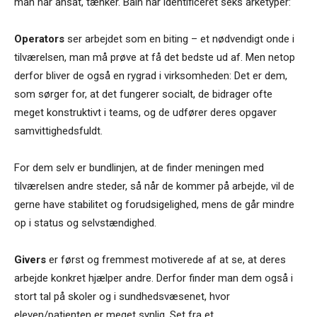
man har ansat, tænker. Bain har identificeret seks arketyper:
Operators
ser arbejdet som en biting – et nødvendigt onde i
tilværelsen, man må prøve at få det bedste ud af. Men netop
derfor bliver de også en rygrad i virksomheden: Det er dem,
som sørger for, at det fungerer socialt, de bidrager ofte
meget konstruktivt i teams, og de udfører deres opgaver
samvittighedsfuldt.
For dem selv er bundlinjen, at de finder meningen med
tilværelsen andre steder, så når de kommer på arbejde, vil de
gerne have stabilitet og forudsigelighed, mens de går mindre
op i status og selvstændighed.
Givers
er først og fremmest motiverede af at se, at deres
arbejde konkret hjælper andre. Derfor finder man dem også i
stort tal på skoler og i sundhedsvæsenet, hvor
eleven/patienten er meget synlig. Set fra et