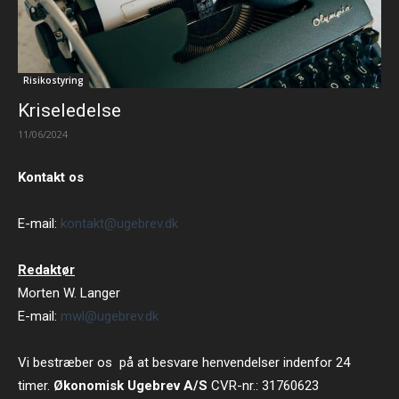
Risikostyring
Kriseledelse
11/06/2024
Kontakt os
E-mail:
kontakt@ugebrev.dk
Redaktør
Morten W. Langer
E-mail:
mwl@ugebrev.dk
Vi bestræber os på at besvare henvendelser indenfor 24
timer.
Økonomisk Ugebrev A/S
CVR-nr.: 31760623