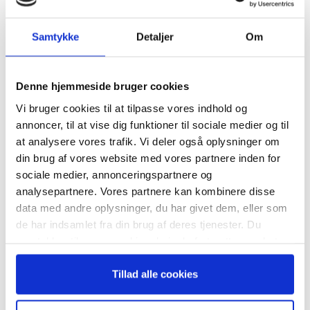
MAL
Samtykke
Detaljer
Om
Tilmeld dig vores
TAGS
dårlig ledelse
Fremhævet på ugebrev.dk
Guide
nyhedsbrev
Denne hjemmeside bruger cookies
Korn Ferry
Ledelse 10/2023
Vi bruger cookies til at tilpasse vores indhold og
– og modtag Ole Borchs bog
annoncer, til at vise dig funktioner til sociale medier og til
“Succes i en dansk bestyrelse”
at analysere vores trafik. Vi deler også oplysninger om
din brug af vores website med vores partnere inden for
sociale medier, annonceringspartnere og
analysepartnere. Vores partnere kan kombinere disse
data med andre oplysninger, du har givet dem, eller som
RELATEREDE ARTIKLER
Når du trykker "modtag bogen" bliver du tilmeldt
de har indsamlet fra din brug af deres tjenester. Du
Bestyrelsesguidens ugentlige nyhedsbrev samt
Guide: Seks regler for
samtykker til vores cookies, hvis du fortsætter med at
markedsføring via mail.
succesfuld succession
anvende vores hjemmeside.
Tilmeld
Tillad alle cookies