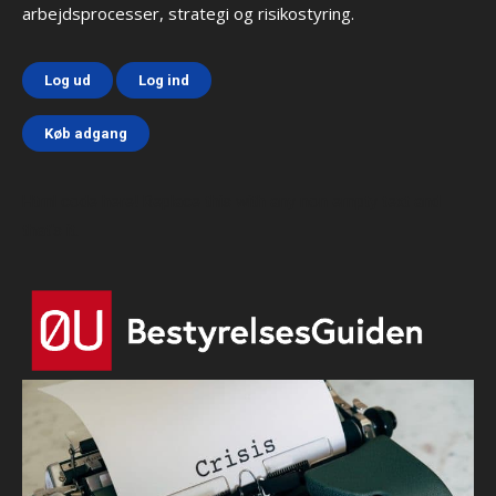
arbejdsprocesser, strategi og risikostyring.
Log ud
Log ind
Køb adgang
Html code here! Replace this with any non empty text and
that's it.