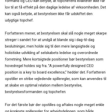
formand og CEO kan betyde, at topchefens kvaliteter ikke får
lov til at få effekt på den daglige ledelse af virksomheden. Det
kan også betyde, at bestyrelsen ikke får udskiftet den
udygtige topchef.
Forfatteren mener, at bestyrelsen skal slå nogle meget skarpe
streger i sandet for at undgå at blande sig i dag-til-dag
beslutninger, men holde sig til den mere langsigtede og
holistiske udvikling af selskabets ledelse og overordnede
forretning. Mere kortsigtede positioner bør bestyrelsen som
hovedregel holdes sig fra. ”A powerfully designed CEO
position is a key to board excellence,” hedder det. Forfatteren
opstiller en stribe vejledende spilleregler, som kan anvendes til
at skabe en optimal relation mellem bestyrelse,
bestyrelsesformanden og topchefen.
For det første bør der opstilles og aftales nogle meget enkle
og konkrete spilleregler for arbejdsdelingen, som både