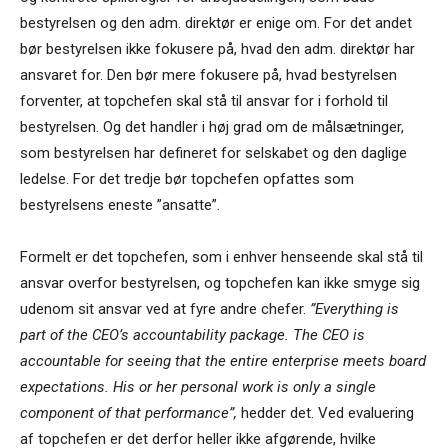
bestyrelsen og den adm. direktør er enige om. For det andet
bør bestyrelsen ikke fokusere på, hvad den adm. direktør har
ansvaret for. Den bør mere fokusere på, hvad bestyrelsen
forventer, at topchefen skal stå til ansvar for i forhold til
bestyrelsen. Og det handler i høj grad om de målsætninger,
som bestyrelsen har defineret for selskabet og den daglige
ledelse. For det tredje bør topchefen opfattes som
bestyrelsens eneste ”ansatte”.
Formelt er det topchefen, som i enhver henseende skal stå til
ansvar overfor bestyrelsen, og topchefen kan ikke smyge sig
udenom sit ansvar ved at fyre andre chefer.
”Everything is
part of the CEO’s accountability package. The CEO is
accountable for seeing that the entire enterprise meets board
expectations. His or her personal work is only a single
component
of that performance”,
hedder det. Ved evaluering
af topchefen er det derfor heller ikke afgørende, hvilke