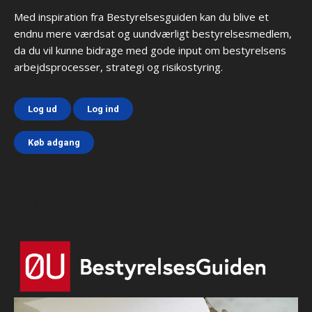
Med inspiration fra Bestyrelsesguiden kan du blive et
endnu mere værdsat og uundværligt bestyrelsesmedlem,
da du vil kunne bidrage med gode input om bestyrelsens
arbejdsprocesser, strategi og risikostyring.
Log ud
Log ind
Køb adgang
Html code here! Replace this with any non empty text and
that's it.