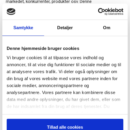
markedet, konkurrenter, produkter osv. Denne
informationstype udgør typisk langt den største del af
bestyrelsens informationsinput.
Samtykke
Detaljer
Om
Tilmeld dig vores
TAGS
arbejdsdelingen mellem bestyrelse og daglig ledelse
nyhedsbrev
beslutningsinformation
Corporate Board Member Magazine
Denne hjemmeside bruger cookies
indsigtsinformation
overvågningsinformation
Vi bruger cookies til at tilpasse vores indhold og
– og modtag Ole Borchs bog
samspillet med formanden og CEO
annoncer, til at vise dig funktioner til sociale medier og til
“Succes i en dansk bestyrelse”
at analysere vores trafik. Vi deler også oplysninger om
din brug af vores website med vores partnere inden for
sociale medier, annonceringspartnere og
analysepartnere. Vores partnere kan kombinere disse
data med andre oplysninger, du har givet dem, eller som
Når du trykker "modtag bogen" bliver du tilmeldt
de har indsamlet fra din brug af deres tjenester. Du
Bestyrelsesguidens ugentlige nyhedsbrev samt
RELATEREDE ARTIKLER
samtykker til vores cookies, hvis du fortsætter med at
markedsføring via mail.
anvende vores hjemmeside.
Guide: Seks regler for
Tilmeld
Tillad alle cookies
succesfuld succession