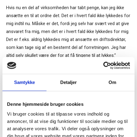
Hvis nu en del af virksomheden har tabt penge, kan jeg ikke
ansætte en til at ordne det. Det er i hvert fald ikke lykkedes for
mig indtil nu. Måske er det, fordi jeg selv har svært ved at give
ansvaret fra mig, men det er i hvert fald ikke lykkedes for mig.
Det er f.eks. aldrig lykkedes mig at ansætte en driftsdirektør,
som kan tage sig af en bestemt del af forretningen. Jeg har
altid selv skullet være der for at få tingene til at lykkes.”
Du skal have styr på alle detaljerne
Samtykke
Detaljer
Om
Jeg er nødt til at forklare alle helt ned i detaljen, hvordan
Tilmeld dig vores
tingene skal være. Jeg skal kunne forklare alle konkret og i
nyhedsbrev
billeder, hvordan jeg vil have stemningen og alt i en restaurant.
Denne hjemmeside bruger cookies
Jeg har nogle skrækeksempler på at have ansat
Vi bruger cookies til at tilpasse vores indhold og
– og modtag Ole Borchs bog
restaurantchefer, som begynder at lave om på indretningen
annoncer, til at vise dig funktioner til sociale medier og til
“Succes i en dansk bestyrelse”
eller købe duftlys i Jysk Sengetøjslager.
at analysere vores trafik. Vi deler også oplysninger om
din brug af vores website med vores partnere inden for