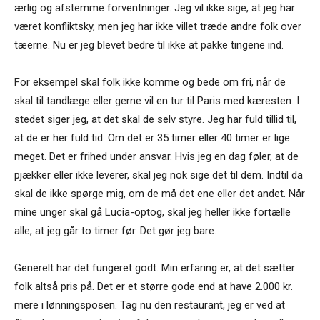
ærlig og afstemme forventninger. Jeg vil ikke sige, at jeg har
været konfliktsky, men jeg har ikke villet træde andre folk over
tæerne. Nu er jeg blevet bedre til ikke at pakke tingene ind.
For eksempel skal folk ikke komme og bede om fri, når de
skal til tandlæge eller gerne vil en tur til Paris med kæresten. I
stedet siger jeg, at det skal de selv styre. Jeg har fuld tillid til,
at de er her fuld tid. Om det er 35 timer eller 40 timer er lige
meget. Det er frihed under ansvar. Hvis jeg en dag føler, at de
pjækker eller ikke leverer, skal jeg nok sige det til dem. Indtil da
skal de ikke spørge mig, om de må det ene eller det andet. Når
mine unger skal gå Lucia-optog, skal jeg heller ikke fortælle
alle, at jeg går to timer før. Det gør jeg bare.
Generelt har det fungeret godt. Min erfaring er, at det sætter
folk altså pris på. Det er et større gode end at have 2.000 kr.
mere i lønningsposen. Tag nu den restaurant, jeg er ved at