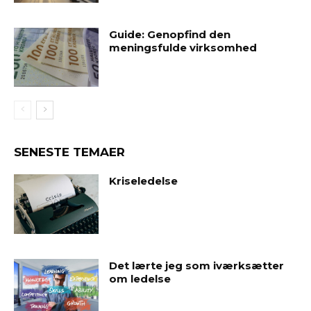
Guide: Genopfind den
meningsfulde virksomhed
SENESTE TEMAER
Kriseledelse
Det lærte jeg som iværksætter
om ledelse