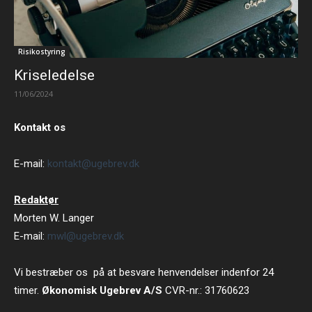
Risikostyring
Kriseledelse
11/06/2024
Kontakt os
E-mail:
kontakt@ugebrev.dk
Redaktør
Morten W. Langer
E-mail:
mwl@ugebrev.dk
Vi bestræber os på at besvare henvendelser indenfor 24
timer.
Økonomisk Ugebrev A/S
CVR-nr.: 31760623