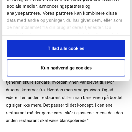
Lektien er, at hvis jeg ikke selv har det fuldkommen klart for
sociale medier, annonceringspartnere og
analysepartnere. Vores partnere kan kombinere disse
mig selv, hvordan jeg vil have den her butik, jamen hvordan
data med andre oplysninger, du har givet dem, eller som
skal jeg så nogensinde få køkkenchefen til at gøre det rigtigt.
Når du trykker "modtag bogen" bliver du tilmeldt
de har indsamlet fra din brug af deres tjenester. Du
Eller restaurantchefen eller tjenerne. Derfor er jeg nødt til at
Bestyrelsesguidens ugentlige nyhedsbrev samt
samtykker til vores cookies, hvis du fortsætter med at
markedsføring via mail.
skrive konceptet ned i alle detaljer og visualisere, hvordan alle
anvende vores hjemmeside.
mine brands skal være helt konkret. Medarbejderne kan ikke
Tilmeld
Tillad alle cookies
udføre deres arbejde, hvis ikke jeg har styr på alle detaljer for
det enkelte brand.
Kun nødvendige cookies
Tag et konkret eksempel. Jeg havde en restaurant, hvor
tjeneren skulle forklare, hvordan vinen var blevet til. Hvor
druerne kommer fra. Hvordan man smager vinen. Og så
videre. I en anden restaurant stiller man bare vinen på bordet
og siger ikke mere. Det passer til det koncept. I den ene
restaurant må der gerne være skår i glassene, mens de i den
anden restaurant skal være blankpolerede.”