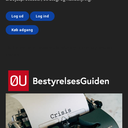
Log ud
Log ind
Køb adgang
Html code here! Replace this with any non empty text and
that's it.