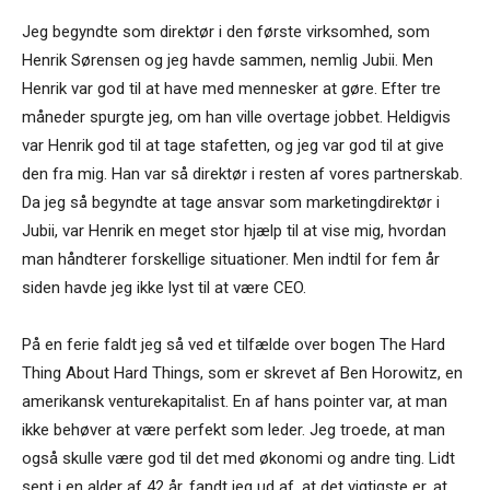
Jeg begyndte som direktør i den første virksomhed, som
Henrik Sørensen og jeg havde sammen, nemlig Jubii. Men
Henrik var god til at have med mennesker at gøre. Efter tre
måneder spurgte jeg, om han ville overtage jobbet. Heldigvis
var Henrik god til at tage stafetten, og jeg var god til at give
den fra mig. Han var så direktør i resten af vores partnerskab.
Da jeg så begyndte at tage ansvar som marketingdirektør i
Jubii, var Henrik en meget stor hjælp til at vise mig, hvordan
man håndterer forskellige situationer. Men indtil for fem år
siden havde jeg ikke lyst til at være CEO.
På en ferie faldt jeg så ved et tilfælde over bogen The Hard
Thing About Hard Things, som er skrevet af Ben Horowitz, en
amerikansk venturekapitalist. En af hans pointer var, at man
ikke behøver at være perfekt som leder. Jeg troede, at man
også skulle være god til det med økonomi og andre ting. Lidt
sent i en alder af 42 år, fandt jeg ud af, at det vigtigste er, at