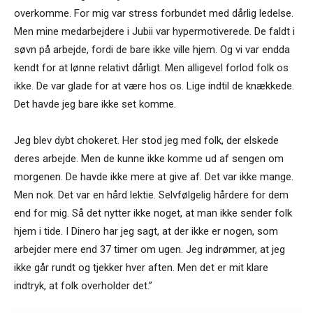
overkomme. For mig var stress forbundet med dårlig ledelse.
Men mine medarbejdere i Jubii var hypermotiverede. De faldt i
søvn på arbejde, fordi de bare ikke ville hjem. Og vi var endda
kendt for at lønne relativt dårligt. Men alligevel forlod folk os
ikke. De var glade for at være hos os. Lige indtil de knækkede.
Det havde jeg bare ikke set komme.
Jeg blev dybt chokeret. Her stod jeg med folk, der elskede
deres arbejde. Men de kunne ikke komme ud af sengen om
morgenen. De havde ikke mere at give af. Det var ikke mange.
Men nok. Det var en hård lektie. Selvfølgelig hårdere for dem
end for mig. Så det nytter ikke noget, at man ikke sender folk
hjem i tide. I Dinero har jeg sagt, at der ikke er nogen, som
arbejder mere end 37 timer om ugen. Jeg indrømmer, at jeg
ikke går rundt og tjekker hver aften. Men det er mit klare
indtryk, at folk overholder det.”