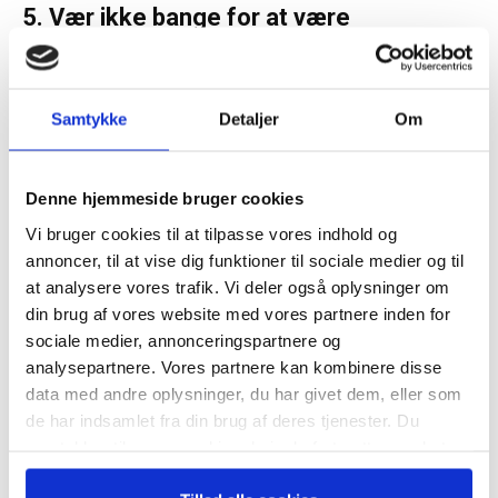
5. Vær ikke bange for at være
formynderisk
”Selv om det kan være kontroversielt, er man som leder nødt
Samtykke
Detaljer
Om
til – ind imellem – at blande sig i folks privatliv. Det kan være
frygteligt svært. Tag medarbejdere, som har en dårlig hygiejne.
Jeg har haft medarbejdere, som har mistet deres tænder,
Denne hjemmeside bruger cookies
hvor jeg måtte have fat i dem. Det er en rigtig svær samtale at
Vi bruger cookies til at tilpasse vores indhold og
tage. Eller hvis der er folk, som lugter så dårligt, at kollegerne
annoncer, til at vise dig funktioner til sociale medier og til
klager til dig. Jeg har også haft medarbejdere, der led af
at analysere vores trafik. Vi deler også oplysninger om
ludomani eller alkoholisme. Jeg havde en sælger, hvis cykel
din brug af vores website med vores partnere inden for
hver dag blev parkeret uden for et værtshus. Egentlig ragede
sociale medier, annonceringspartnere og
det ikke mig, men jeg kunne se, at det kunne begynde at gå
analysepartnere. Vores partnere kan kombinere disse
galt. I de virksomheder, jeg arbejder med i dag, har jeg
data med andre oplysninger, du har givet dem, eller som
medarbejdere, hvis forældre har cancer.
de har indsamlet fra din brug af deres tjenester. Du
samtykker til vores cookies, hvis du fortsætter med at
anvende vores hjemmeside.
På den ene side kan jeg ikke bare stå og se på, at folk går i