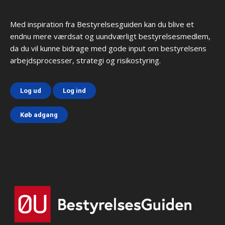
Med inspiration fra Bestyrelsesguiden kan du blive et
endnu mere værdsat og uundværligt bestyrelsesmedlem,
da du vil kunne bidrage med gode input om bestyrelsens
arbejdsprocesser, strategi og risikostyring.
Log ud
Log ind
Køb adgang
Html code here! Replace this with any non empty text and
that's it.