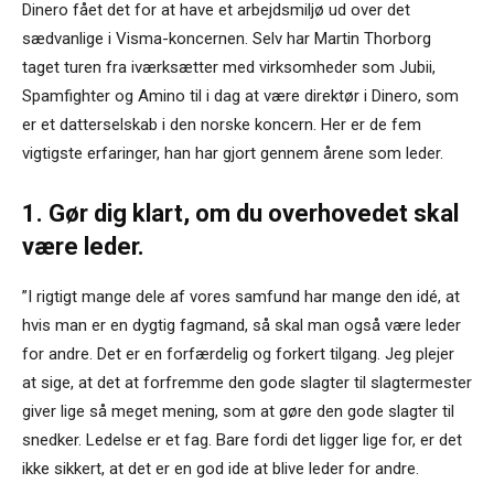
Dinero fået det for at have et arbejdsmiljø ud over det
sædvanlige i Visma-koncernen. Selv har Martin Thorborg
taget turen fra iværksætter med virksomheder som Jubii,
Spamfighter og Amino til i dag at være direktør i Dinero, som
er et datterselskab i den norske koncern. Her er de fem
vigtigste erfaringer, han har gjort gennem årene som leder.
1. Gør dig klart, om du overhovedet skal
være leder.
”I rigtigt mange dele af vores samfund har mange den idé, at
hvis man er en dygtig fagmand, så skal man også være leder
for andre. Det er en forfærdelig og forkert tilgang. Jeg plejer
at sige, at det at forfremme den gode slagter til slagtermester
giver lige så meget mening, som at gøre den gode slagter til
snedker. Ledelse er et fag. Bare fordi det ligger lige for, er det
ikke sikkert, at det er en god ide at blive leder for andre.