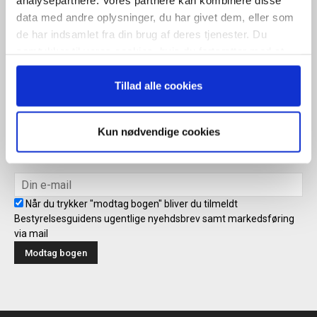
analysepartnere. Vores partnere kan kombinere disse
Når du trykker "modtag bogen" bliver du tilmeldt Bestyrelsesguidens
data med andre oplysninger, du har givet dem, eller som
ugentlige nyhedsbrev samt markedsføring via mail.
de har indsamlet fra din brug af deres tjenester. Du
samtykker til vores cookies, hvis du fortsætter med at
Tilmeld
anvende vores hjemmeside.
Tillad alle cookies
Modtag bogen direkte i din
Kun nødvendige cookies
mailboks
Når du trykker "modtag bogen" bliver du tilmeldt
Bestyrelsesguidens ugentlige nyehdsbrev samt markedsføring
via mail