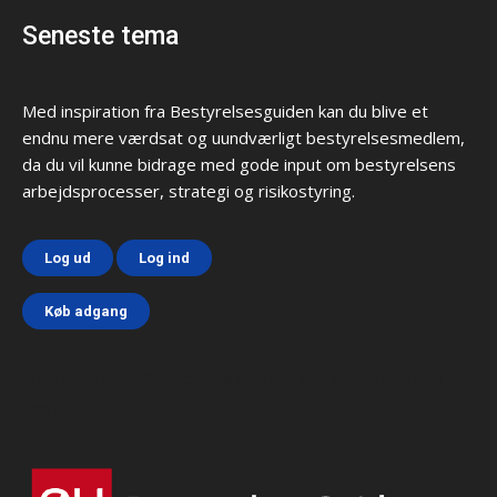
Seneste tema
Med inspiration fra Bestyrelsesguiden kan du blive et
endnu mere værdsat og uundværligt bestyrelsesmedlem,
da du vil kunne bidrage med gode input om bestyrelsens
arbejdsprocesser, strategi og risikostyring.
Log ud
Log ind
Køb adgang
Html code here! Replace this with any non empty text and
that's it.