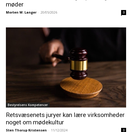
møder
Morten W. Langer
-
20/05/2026
0
Bestyrelsens Kompetencer
Retsvæsenets juryer kan lære virksomheder
noget om mødekultur
Sten Thorup Kristensen
-
11/12/2024
0