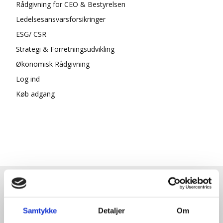
Rådgivning for CEO & Bestyrelsen
Ledelsesansvarsforsikringer
ESG/ CSR
Strategi & Forretningsudvikling
Økonomisk Rådgivning
Log ind
Køb adgang
HENT GRATIS E-BOG "SUCCES I
EN DANSK BESTYRELSE"
Samtykke
Detaljer
Om