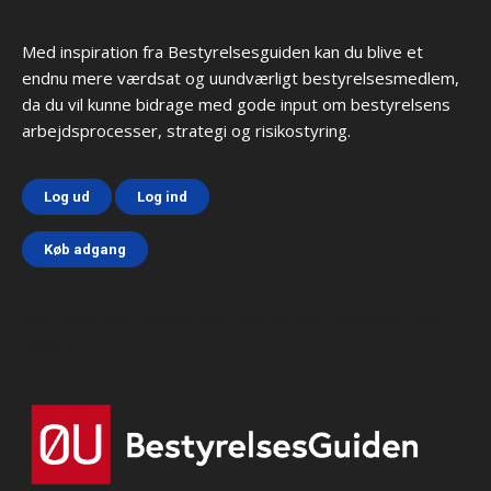
Med inspiration fra Bestyrelsesguiden kan du blive et
endnu mere værdsat og uundværligt bestyrelsesmedlem,
da du vil kunne bidrage med gode input om bestyrelsens
arbejdsprocesser, strategi og risikostyring.
Log ud
Log ind
Køb adgang
Html code here! Replace this with any non empty text and
that's it.