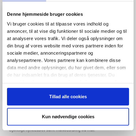
Denne hjemmeside bruger cookies
Vi bruger cookies til at tilpasse vores indhold og
annoncer, til at vise dig funktioner til sociale medier og til
at analysere vores trafik. Vi deler også oplysninger om
din brug af vores website med vores partnere inden for
sociale medier, annonceringspartnere og
analysepartnere. Vores partnere kan kombinere disse
data med andre oplysninger, du har givet dem, eller som
de har indsamlet fra din brug af deres tjenester. Du
samtykker til vores cookies, hvis du fortsætter med at
anvende vores hjemmeside.
Tillad alle cookies
Kun nødvendige cookies
Når du trykker "modtag bogen" bliver du tilmeldt Bestyrelsesguidens
ugentlige nyhedsbrev samt markedsføring via mail.