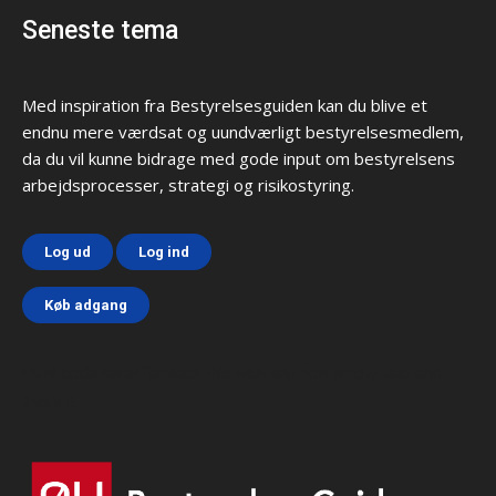
Seneste tema
Med inspiration fra Bestyrelsesguiden kan du blive et
endnu mere værdsat og uundværligt bestyrelsesmedlem,
da du vil kunne bidrage med gode input om bestyrelsens
arbejdsprocesser, strategi og risikostyring.
Log ud
Log ind
Køb adgang
Html code here! Replace this with any non empty text and
that's it.