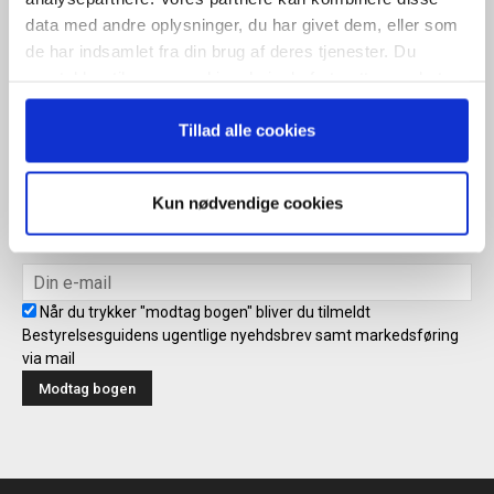
Når du trykker "modtag bogen" bliver du tilmeldt Bestyrelsesguidens
data med andre oplysninger, du har givet dem, eller som
ugentlige nyhedsbrev samt markedsføring via mail.
de har indsamlet fra din brug af deres tjenester. Du
Tilmeld
samtykker til vores cookies, hvis du fortsætter med at
anvende vores hjemmeside.
Tillad alle cookies
Modtag bogen direkte i din
Kun nødvendige cookies
mailboks
Når du trykker "modtag bogen" bliver du tilmeldt
Bestyrelsesguidens ugentlige nyehdsbrev samt markedsføring
via mail