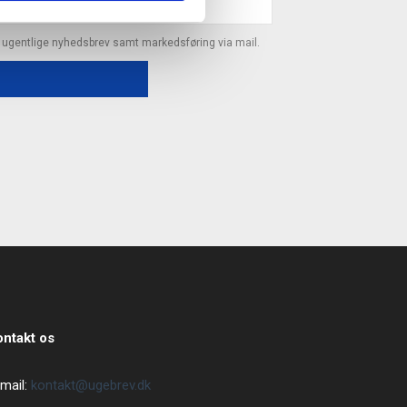
s ugentlige nyhedsbrev samt markedsføring via mail.
ontakt os
mail:
kontakt@ugebrev.dk