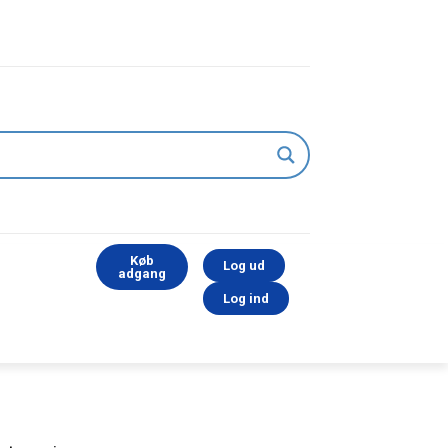
Køb
Log ud
adgang
Log ind