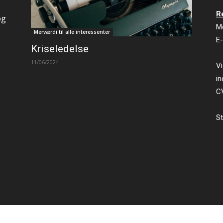
R
og
M
Merværdi til alle interessenter
E-
Kriseledelse
11/06/2024
Vi
in
C
St
ty