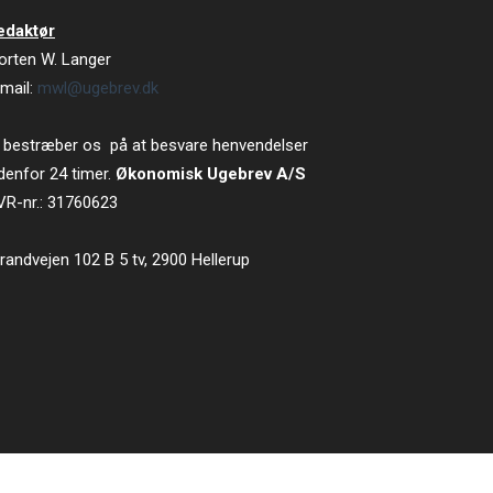
edaktør
orten W. Langer
mail:
mwl@ugebrev.dk
 bestræber os på at besvare henvendelser
denfor 24 timer.
Økonomisk Ugebrev A/S
VR-nr.: 31760623
randvejen 102 B 5 tv, 2900 Hellerup