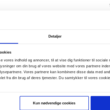
Detaljer
ookies
se vores indhold og annoncer, til at vise dig funktioner til sociale
plysninger om din brug af vores website med vores partnere inden
ysepartnere. Vores partnere kan kombinere disse data med andr
IS E-BOG "SUCCES I EN DANSK B
et fra din brug af deres tjenester. Du samtykker til vores cookie
Kun nødvendige cookies