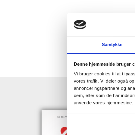
Samtykke
Denne hjemmeside bruger c
Vi bruger cookies til at tilpas
vores trafik. Vi deler også o
annonceringspartnere og anal
HENT GRAT
dem, eller som de har indsaml
anvende vores hjemmeside.