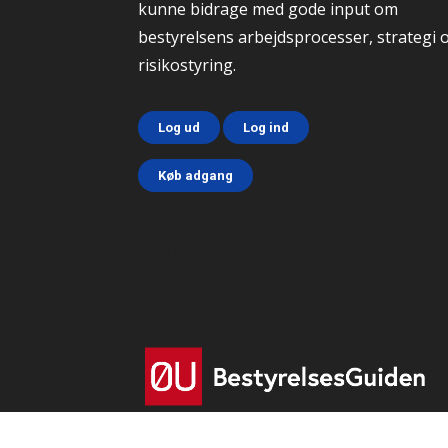
kunne bidrage med gode input om
bestyrelsens arbejdsprocesser, strategi 
risikostyring.
Log ud
Log ind
Køb adgang
Html code here! Replace this with any non emp
text and that's it.