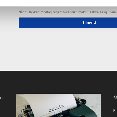
Når du trykker "modtag bogen" bliver du tilmeldt Bestyrelsesguiden
Tilmeld
an
K
E-