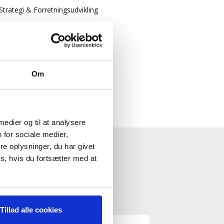
Strategi & Forretningsudvikling
Økonomisk Rådgivning
Log ind
Køb adgang
Om
 medier og til at analysere
 for sociale medier,
e oplysninger, du har givet
ESTYRELSE"
s, hvis du fortsætter med at
Tillad alle cookies