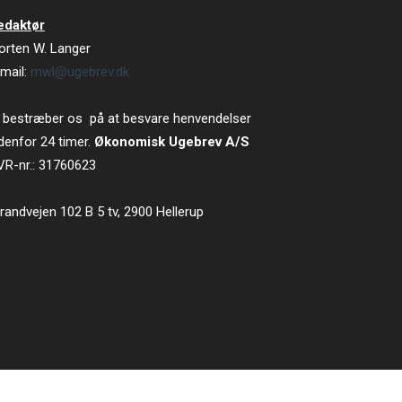
edaktør
orten W. Langer
mail:
mwl@ugebrev.dk
 bestræber os på at besvare henvendelser
denfor 24 timer.
Økonomisk Ugebrev A/S
VR-nr.: 31760623
randvejen 102 B 5 tv, 2900 Hellerup