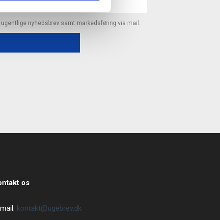
s ugentlige nyhedsbrev samt markedsføring via mail.
ontakt os
mail:
kontakt@ugebrev.dk