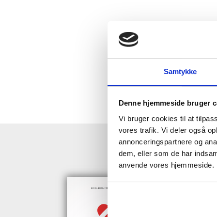
Samtykke
Denne hjemmeside bruger c
Vi bruger cookies til at tilpas
vores trafik. Vi deler også o
annonceringspartnere og anal
HENT GRAT
dem, eller som de har indsaml
anvende vores hjemmeside.