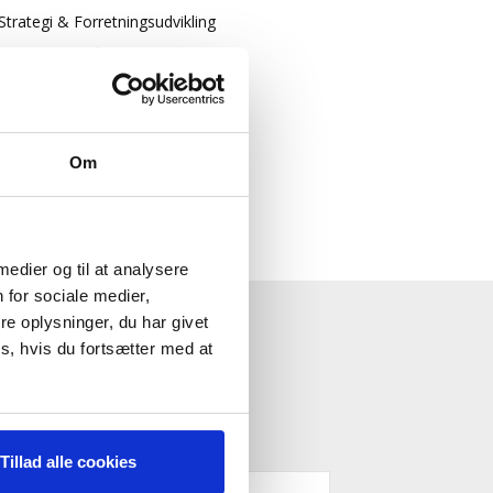
Strategi & Forretningsudvikling
Økonomisk Rådgivning
Log ind
Køb adgang
Om
 medier og til at analysere
 for sociale medier,
e oplysninger, du har givet
ESTYRELSE"
s, hvis du fortsætter med at
Tillad alle cookies