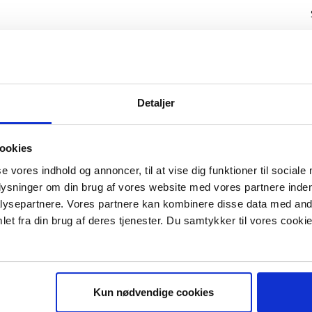
Detaljer
ookies
se vores indhold og annoncer, til at vise dig funktioner til sociale
plysninger om din brug af vores website med vores partnere inden
ysepartnere. Vores partnere kan kombinere disse data med andr
IS E-BOG "SUCCES I EN DANSK B
et fra din brug af deres tjenester. Du samtykker til vores cookie
Kun nødvendige cookies