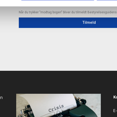
Når du trykker "modtag bogen" bliver du tilmeldt Bestyrelsesguiden
Tilmeld
an
K
E-