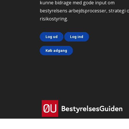
kunne bidrage med gode input om
bestyrelsens arbejdsprocesser, strategi 
risikostyring.
Log ud
Log ind
Køb adgang
Html code here! Replace this with any non emp
text and that's it.