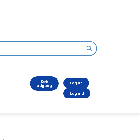
Køb
Log ud
adgang
Log ind