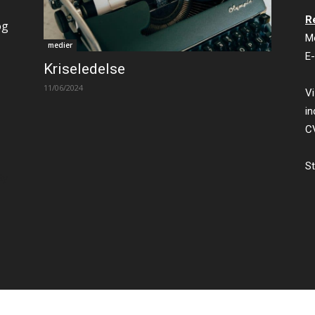
R
og
M
medier
E-
Kriseledelse
11/06/2024
Vi
in
C
St
ty