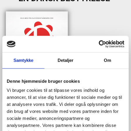
Samtykke
Detaljer
Om
Denne hjemmeside bruger cookies
Vi bruger cookies til at tilpasse vores indhold og
annoncer, til at vise dig funktioner til sociale medier og til
at analysere vores trafik. Vi deler også oplysninger om
din brug af vores website med vores partnere inden for
sociale medier, annonceringspartnere og
Når du trykker "modtag bogen" bliver du tilmeldt Bestyrelsesguidens
analysepartnere. Vores partnere kan kombinere disse
ugentlige nyhedsbrev samt markedsføring via mail.