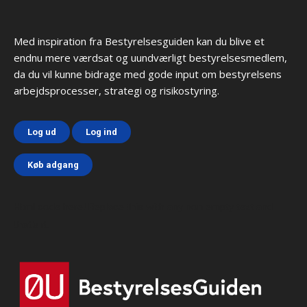
Med inspiration fra Bestyrelsesguiden kan du blive et
endnu mere værdsat og uundværligt bestyrelsesmedlem,
da du vil kunne bidrage med gode input om bestyrelsens
arbejdsprocesser, strategi og risikostyring.
Log ud
Log ind
Køb adgang
Html code here! Replace this with any non empty text and
that's it.