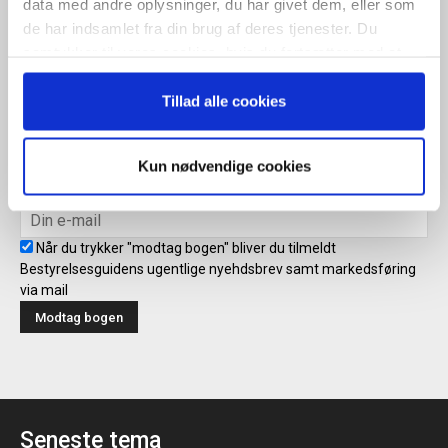
data med andre oplysninger, du har givet dem, eller som
de har indsamlet fra din brug af deres tjenester. Du
Tilmeld
samtykker til vores cookies, hvis du fortsætter med at
anvende vores hjemmeside.
Tillad alle cookies
Modtag bogen direkte i din
mailboks
Kun nødvendige cookies
Når du trykker "modtag bogen" bliver du tilmeldt
Bestyrelsesguidens ugentlige nyehdsbrev samt markedsføring
via mail
Seneste tema