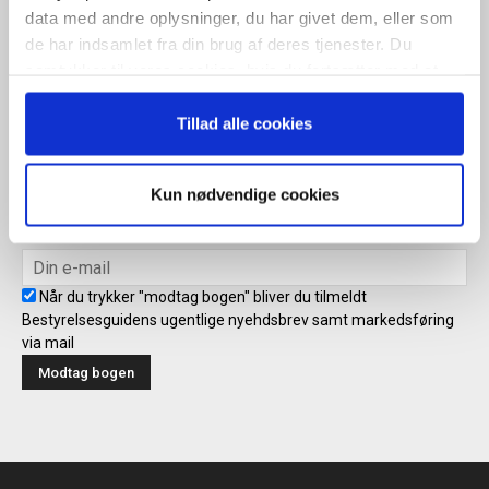
data med andre oplysninger, du har givet dem, eller som
ugentlige nyhedsbrev samt markedsføring via mail.
de har indsamlet fra din brug af deres tjenester. Du
Tilmeld
samtykker til vores cookies, hvis du fortsætter med at
anvende vores hjemmeside.
Tillad alle cookies
Modtag bogen direkte i din
mailboks
Kun nødvendige cookies
Når du trykker "modtag bogen" bliver du tilmeldt
Bestyrelsesguidens ugentlige nyehdsbrev samt markedsføring
via mail