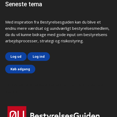
Seneste tema
Med inspiration fra Bestyrelsesguiden kan du blive et
endnu mere værdsat og uundværligt bestyrelsesmedlem,
da du vil kunne bidrage med gode input om bestyrelsens
arbejdsprocesser, strategi og risikostyring.
Log ud
Log ind
Køb adgang
Html code here! Replace this with any non empty text and
that's it.