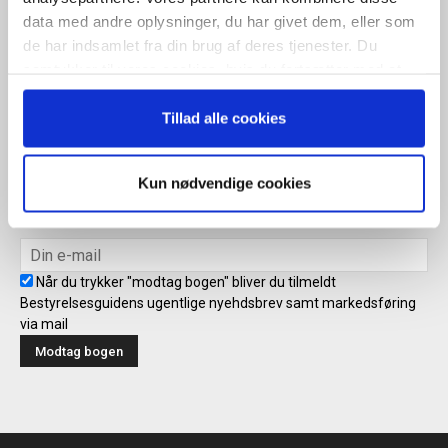
Når du trykker "modtag bogen" bliver du tilmeldt Bestyrelsesguidens
data med andre oplysninger, du har givet dem, eller som
ugentlige nyhedsbrev samt markedsføring via mail.
de har indsamlet fra din brug af deres tjenester. Du
Tilmeld
samtykker til vores cookies, hvis du fortsætter med at
anvende vores hjemmeside.
Tillad alle cookies
Modtag bogen direkte i din
Kun nødvendige cookies
mailboks
Når du trykker "modtag bogen" bliver du tilmeldt
Bestyrelsesguidens ugentlige nyehdsbrev samt markedsføring
via mail