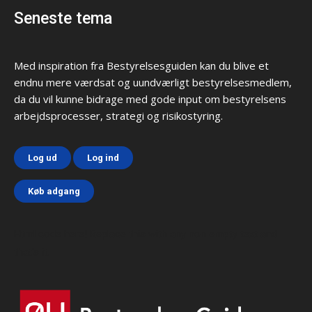
Seneste tema
Med inspiration fra Bestyrelsesguiden kan du blive et
endnu mere værdsat og uundværligt bestyrelsesmedlem,
da du vil kunne bidrage med gode input om bestyrelsens
arbejdsprocesser, strategi og risikostyring.
Log ud
Log ind
Køb adgang
Html code here! Replace this with any non empty text and
that's it.