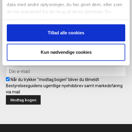
data med andre oplysninger, du har givet dem, eller som
ugentlige nyhedsbrev samt markedsføring via mail.
de har indsamlet fra din brug af deres tjenester. Du
Tilmeld
samtykker til vores cookies, hvis du fortsætter med at
anvende vores hjemmeside.
Tillad alle cookies
Modtag bogen direkte i din
mailboks
Kun nødvendige cookies
Når du trykker "modtag bogen" bliver du tilmeldt
Bestyrelsesguidens ugentlige nyehdsbrev samt markedsføring
via mail