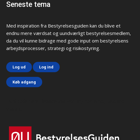
Seneste tema
Med inspiration fra Bestyrelsesguiden kan du blive et
endnu mere værdsat og uundværligt bestyrelsesmedlem,
da du vil kunne bidrage med gode input om bestyrelsens
arbejdsprocesser, strategi og risikostyring.
Log ud
Log ind
Køb adgang
Html code here! Replace this with any non empty text and
that's it.