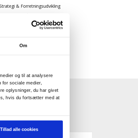
Strategi & Forretningsudvikling
Økonomisk Rådgivning
Log ind
Køb adgang
Om
 medier og til at analysere
 for sociale medier,
e oplysninger, du har givet
ESTYRELSE"
s, hvis du fortsætter med at
Tillad alle cookies