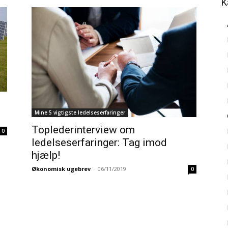
K
Mine 5 vigtigste ledelseserfaringer
Toplederinterview om
0
ledelseserfaringer: Tag imod
hjælp!
Økonomisk ugebrev
-
06/11/2019
0