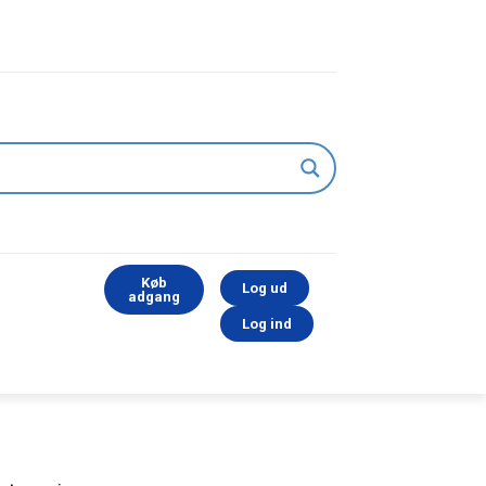
Køb
Log ud
adgang
Log ind