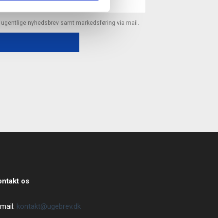
s ugentlige nyhedsbrev samt markedsføring via mail.
ontakt os
mail:
kontakt@ugebrev.dk