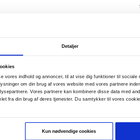
Detaljer
ookies
se vores indhold og annoncer, til at vise dig funktioner til sociale
plysninger om din brug af vores website med vores partnere inden
ysepartnere. Vores partnere kan kombinere disse data med andr
IS E-BOG "SUCCES I EN DANSK B
et fra din brug af deres tjenester. Du samtykker til vores cookie
Kun nødvendige cookies