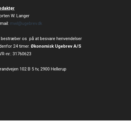
edaktør
orten W. Langer
mail:
mwl@ugebrev.dk
 bestræber os på at besvare henvendelser
denfor 24 timer.
Økonomisk Ugebrev A/S
VR-nr.: 31760623
randvejen 102 B 5 tv, 2900 Hellerup