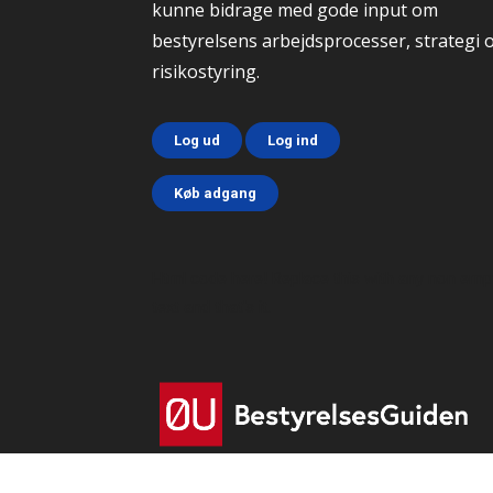
kunne bidrage med gode input om
bestyrelsens arbejdsprocesser, strategi 
risikostyring.
Log ud
Log ind
Køb adgang
Html code here! Replace this with any non emp
text and that's it.