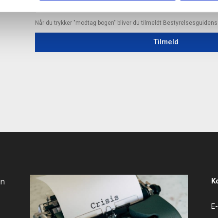
Når du trykker "modtag bogen" bliver du tilmeldt Bestyrelsesguiden
Tilmeld
an
K
E-