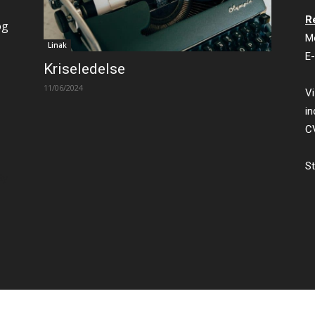
R
og
M
Linak
E-
Kriseledelse
11/06/2024
Vi
in
C
St
ty