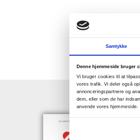
Samtykke
Denne hjemmeside bruger c
Vi bruger cookies til at tilpas
vores trafik. Vi deler også o
annonceringspartnere og anal
HENT GRAT
dem, eller som de har indsaml
anvende vores hjemmeside.