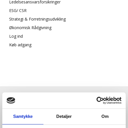
Ledelsesansvarsforsikringer
ESG/ CSR
Strategi & Forretningsudvikling
Økonomisk Rådgivning
Log ind
Køb adgang
HENT GRATIS E-BOG "SUCCES I
EN DANSK BESTYRELSE"
Samtykke
Detaljer
Om