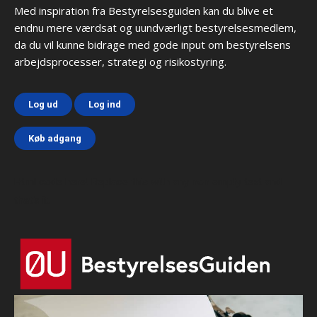
Med inspiration fra Bestyrelsesguiden kan du blive et
endnu mere værdsat og uundværligt bestyrelsesmedlem,
da du vil kunne bidrage med gode input om bestyrelsens
arbejdsprocesser, strategi og risikostyring.
Log ud
Log ind
Køb adgang
Html code here! Replace this with any non empty text and
that's it.