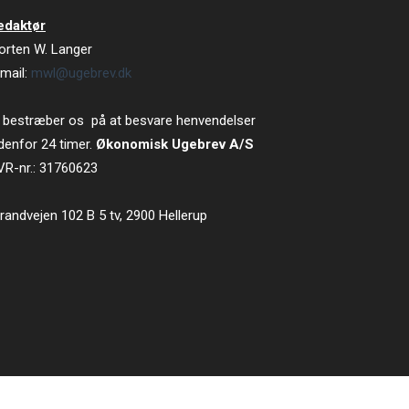
edaktør
orten W. Langer
mail:
mwl@ugebrev.dk
 bestræber os på at besvare henvendelser
denfor 24 timer.
Økonomisk Ugebrev A/S
VR-nr.: 31760623
randvejen 102 B 5 tv, 2900 Hellerup