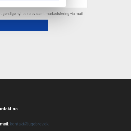
s ugentlige nyhedsbrev samt markedsføring via mail.
ontakt os
mail:
kontakt@ugebrev.dk