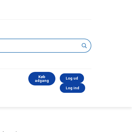
Køb
Log ud
adgang
Log ind