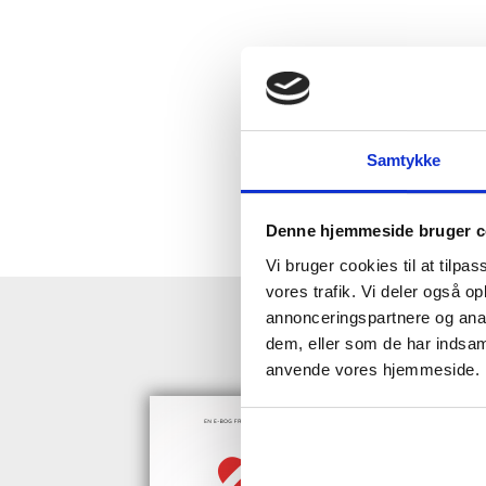
Samtykke
Denne hjemmeside bruger c
Vi bruger cookies til at tilpas
vores trafik. Vi deler også o
annonceringspartnere og anal
HENT GRAT
dem, eller som de har indsaml
anvende vores hjemmeside.