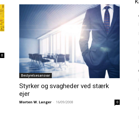
K
0
Bestyrelsesansvar
Styrker og svagheder ved stærk
ejer
Morten W. Langer
-
16/09/2008
0