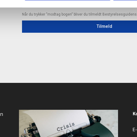
Når du trykker "modtag bogen" bliver du tilmeldt Bestyrelsesguiden
Tilmeld
an
K
E-