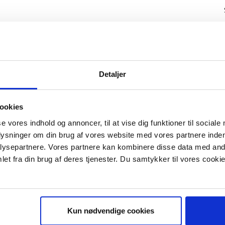
Detaljer
ookies
se vores indhold og annoncer, til at vise dig funktioner til sociale
plysninger om din brug af vores website med vores partnere inden
ysepartnere. Vores partnere kan kombinere disse data med andr
IS E-BOG "SUCCES I EN DANSK B
et fra din brug af deres tjenester. Du samtykker til vores cookie
Kun nødvendige cookies