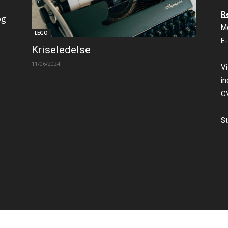
R
og
M
LEGO
E-
Kriseledelse
11/06/2024
Vi
in
C
St
ty