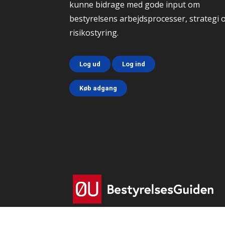
kunne bidrage med gode input om
bestyrelsens arbejdsprocesser, strategi 
risikostyring.
Log ud
Log ind
Køb adgang
Html code here! Replace this with any non emp
text and that's it.