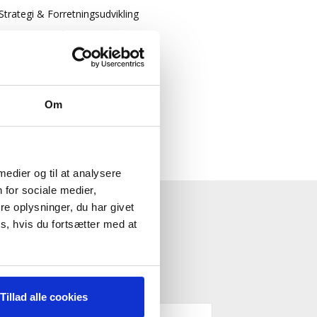
Strategi & Forretningsudvikling
Økonomisk Rådgivning
Log ind
Køb adgang
Om
 medier og til at analysere
 for sociale medier,
e oplysninger, du har givet
ESTYRELSE"
s, hvis du fortsætter med at
Tillad alle cookies