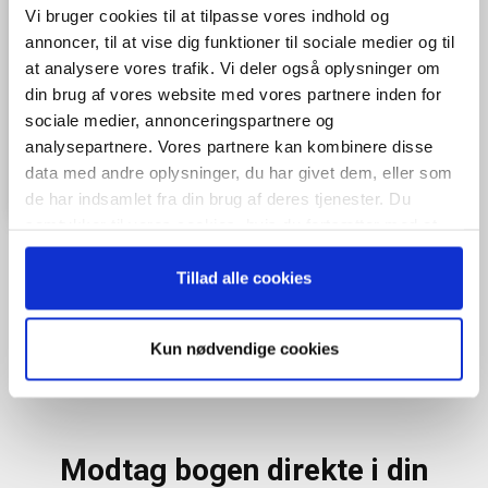
Vi bruger cookies til at tilpasse vores indhold og
annoncer, til at vise dig funktioner til sociale medier og til
at analysere vores trafik. Vi deler også oplysninger om
din brug af vores website med vores partnere inden for
sociale medier, annonceringspartnere og
analysepartnere. Vores partnere kan kombinere disse
data med andre oplysninger, du har givet dem, eller som
de har indsamlet fra din brug af deres tjenester. Du
samtykker til vores cookies, hvis du fortsætter med at
anvende vores hjemmeside.
Tillad alle cookies
Når du trykker "modtag bogen" bliver du tilmeldt Bestyrelsesguidens
ugentlige nyhedsbrev samt markedsføring via mail.
Kun nødvendige cookies
Tilmeld
Modtag bogen direkte i din