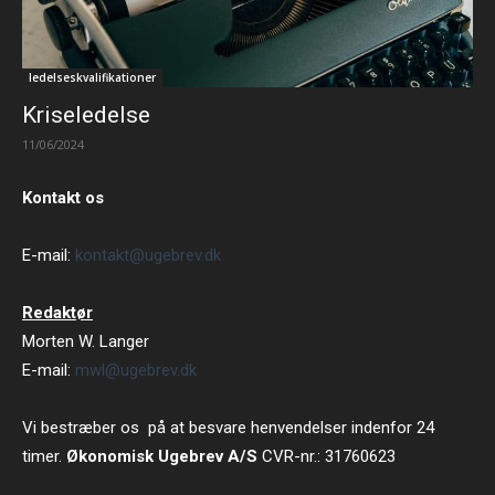
ledelseskvalifikationer
Kriseledelse
11/06/2024
Kontakt os
E-mail:
kontakt@ugebrev.dk
Redaktør
Morten W. Langer
E-mail:
mwl@ugebrev.dk
Vi bestræber os på at besvare henvendelser indenfor 24
timer.
Økonomisk Ugebrev A/S
CVR-nr.: 31760623