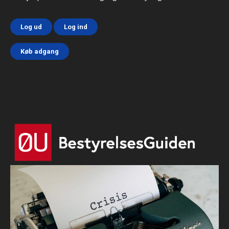
Log ud
Log ind
Køb adgang
Html code here! Replace this with any non empty text and
that's it.