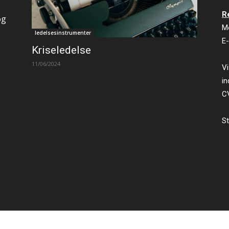
R
og
M
ledelsesinstrumenter
E-
Kriseledelse
11/06/2024
Vi
in
C
St
ty