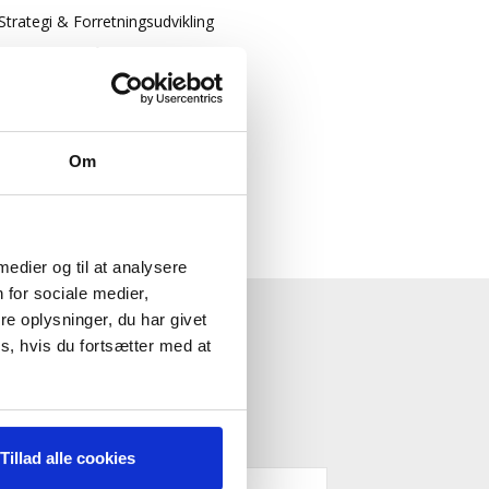
Strategi & Forretningsudvikling
Økonomisk Rådgivning
Log ind
Køb adgang
Om
 medier og til at analysere
 for sociale medier,
e oplysninger, du har givet
ESTYRELSE"
s, hvis du fortsætter med at
Tillad alle cookies