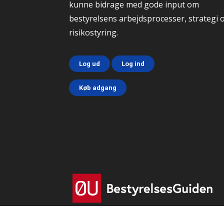
kunne bidrage med gode input om
bestyrelsens arbejdsprocesser, strategi 
risikostyring.
Log ud
Log ind
Køb adgang
Html code here! Replace this with any non emp
text and that's it.