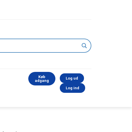
Køb
Log ud
adgang
Log ind