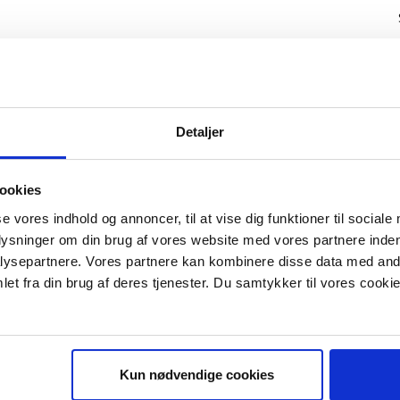
Detaljer
ookies
se vores indhold og annoncer, til at vise dig funktioner til sociale
plysninger om din brug af vores website med vores partnere inden
ysepartnere. Vores partnere kan kombinere disse data med andr
IS E-BOG "SUCCES I EN DANSK B
et fra din brug af deres tjenester. Du samtykker til vores cookie
Kun nødvendige cookies