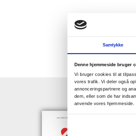
Samtykke
Denne hjemmeside bruger c
Vi bruger cookies til at tilpas
vores trafik. Vi deler også o
annonceringspartnere og anal
HENT GRAT
dem, eller som de har indsaml
anvende vores hjemmeside.