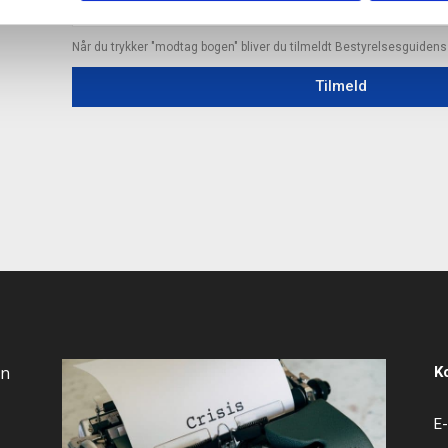
Når du trykker "modtag bogen" bliver du tilmeldt Bestyrelsesguiden
Tilmeld
an
K
E-