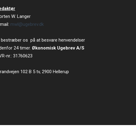
edaktør
orten W. Langer
mail:
mwl@ugebrev.dk
 bestræber os på at besvare henvendelser
denfor 24 timer.
Økonomisk Ugebrev A/S
VR-nr.: 31760623
randvejen 102 B 5 tv, 2900 Hellerup