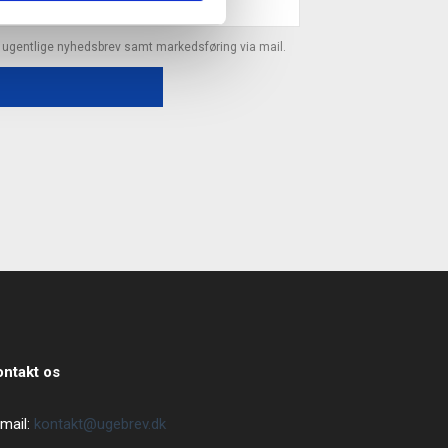
s ugentlige nyhedsbrev samt markedsføring via mail.
ontakt os
mail:
kontakt@ugebrev.dk