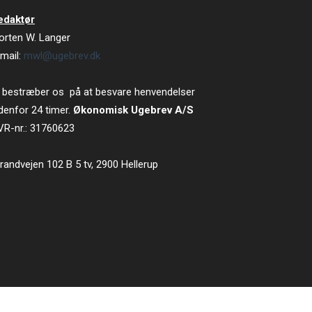
edaktør
orten W. Langer
mail:
mwl@ugebrev.dk
 bestræber os på at besvare henvendelser
denfor 24 timer.
Økonomisk Ugebrev A/S
VR-nr.: 31760623
randvejen 102 B 5 tv, 2900 Hellerup