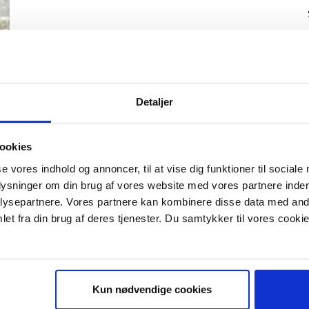
m
Detaljer
0
ookies
se vores indhold og annoncer, til at vise dig funktioner til sociale
plysninger om din brug af vores website med vores partnere inden
ysepartnere. Vores partnere kan kombinere disse data med andr
IS E-BOG "SUCCES I EN DANSK B
et fra din brug af deres tjenester. Du samtykker til vores cookie
Kun nødvendige cookies