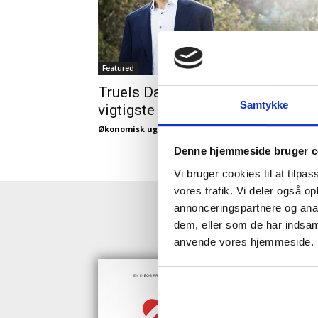
Featured
Truels Damsgaard: Her er min fe
Samtykke
vigtigste ledelseserfaringer
Økonomisk ugebrev
-
22/05/2021
Denne hjemmeside bruger c
Vi bruger cookies til at tilpas
vores trafik. Vi deler også o
annonceringspartnere og anal
HENT GRAT
dem, eller som de har indsaml
anvende vores hjemmeside.