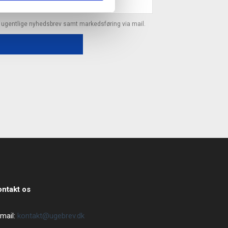
s ugentlige nyhedsbrev samt markedsføring via mail.
ontakt os
mail:
kontakt@ugebrev.dk