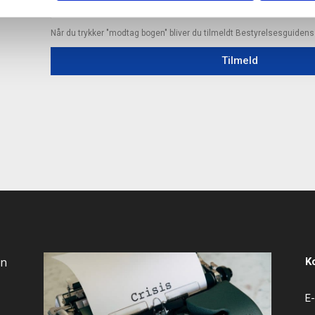
Når du trykker "modtag bogen" bliver du tilmeldt Bestyrelsesguiden
Tilmeld
an
K
E-