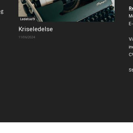
R
og
M
Ledelse/9
E-
Kriseledelse
11/06/2024
Vi
in
C
St
ty