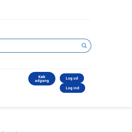
Køb
Log ud
adgang
Log ind