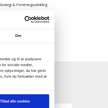
Strategi & Forretningsudvikling
Økonomisk Rådgivning
Log ind
Køb adgang
Om
 medier og til at analysere
 for sociale medier,
e oplysninger, du har givet
ESTYRELSE"
s, hvis du fortsætter med at
Tillad alle cookies