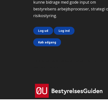
kunne bidrage med gode input om
bestyrelsens arbejdsprocesser, strategi 
risikostyring.
Log ud
Log ind
Køb adgang
Html code here! Replace this with any non emp
text and that's it.