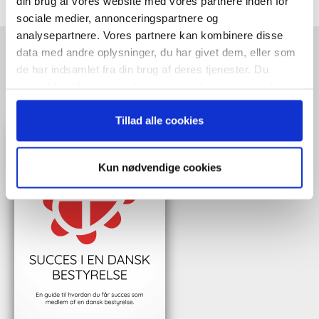
din brug af vores website med vores partnere inden for
sociale medier, annonceringspartnere og
analysepartnere. Vores partnere kan kombinere disse
data med andre oplysninger, du har givet dem, eller som
HENT GRATIS E-BOG "SUCCES I
de har indsamlet fra din brug af deres tjenester. Du
samtykker til vores cookies, hvis du fortsætter med at
EN DANSK BESTYRELSE"
anvende vores hjemmeside.
Tillad alle cookies
Kun nødvendige cookies