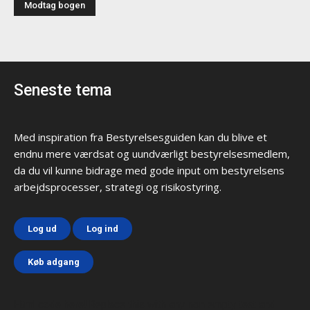
Seneste tema
Med inspiration fra Bestyrelsesguiden kan du blive et
endnu mere værdsat og uundværligt bestyrelsesmedlem,
da du vil kunne bidrage med gode input om bestyrelsens
arbejdsprocesser, strategi og risikostyring.
Log ud
Log ind
Køb adgang
Html code here! Replace this with any non empty text and