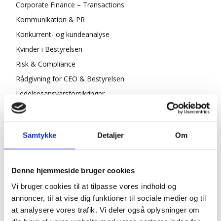
Corporate Finance – Transactions
Kommunikation & PR
Konkurrent- og kundeanalyse
Kvinder i Bestyrelsen
Risk & Compliance
Rådgivning for CEO & Bestyrelsen
Ledelsesansvarsforsikringer
ESG/ CSR
Strategi & Forretningsudvikling
Samtykke
Detaljer
Om
Økonomisk Rådgivning
Log ind
Køb adgang
Denne hjemmeside bruger cookies
Vi bruger cookies til at tilpasse vores indhold og
annoncer, til at vise dig funktioner til sociale medier og til
at analysere vores trafik. Vi deler også oplysninger om