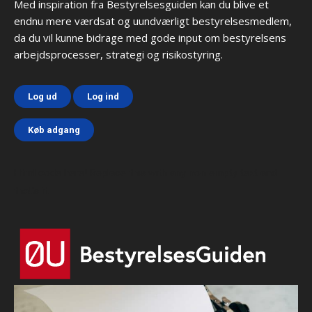
Med inspiration fra Bestyrelsesguiden kan du blive et
endnu mere værdsat og uundværligt bestyrelsesmedlem,
da du vil kunne bidrage med gode input om bestyrelsens
arbejdsprocesser, strategi og risikostyring.
Log ud
Log ind
Køb adgang
Html code here! Replace this with any non empty text and
that's it.