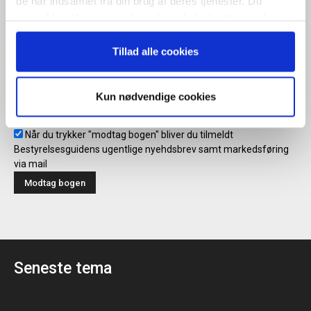
de har indsamlet fra din brug af deres tjenester. Du
samtykker til vores cookies, hvis du fortsætter med at
anvende vores hjemmeside.
Modtag bogen direkte i din
Tillad alle cookies
mailboks
Kun nødvendige cookies
Når du trykker "modtag bogen" bliver du tilmeldt
Bestyrelsesguidens ugentlige nyehdsbrev samt markedsføring
via mail
Seneste tema