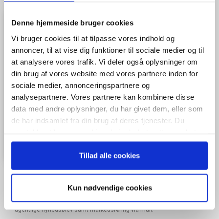
Denne hjemmeside bruger cookies
Vi bruger cookies til at tilpasse vores indhold og
annoncer, til at vise dig funktioner til sociale medier og til
at analysere vores trafik. Vi deler også oplysninger om
din brug af vores website med vores partnere inden for
sociale medier, annonceringspartnere og
analysepartnere. Vores partnere kan kombinere disse
data med andre oplysninger, du har givet dem, eller som
de har indsamlet fra din brug af deres tjenester. Du
samtykker til vores cookies, hvis du fortsætter med at
anvende vores hjemmeside.
Tillad alle cookies
Kun nødvendige cookies
Når du trykker "modtag bogen" bliver du tilmeldt Bestyrelsesguidens
ugentlige nyhedsbrev samt markedsføring via mail.