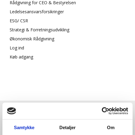
Rådgivning for CEO & Bestyrelsen
Ledelsesansvarsforsikringer
ESG/ CSR
Strategi & Forretningsudvikling
Økonomisk Rådgivning
Log ind
Køb adgang
HENT GRATIS E-BOG "SUCCES I
EN DANSK BESTYRELSE"
Samtykke
Detaljer
Om