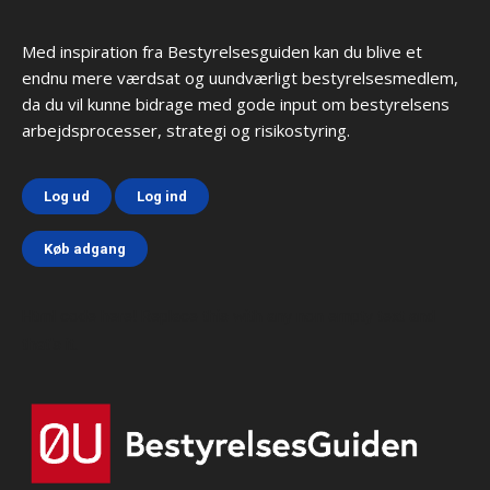
Med inspiration fra Bestyrelsesguiden kan du blive et
endnu mere værdsat og uundværligt bestyrelsesmedlem,
da du vil kunne bidrage med gode input om bestyrelsens
arbejdsprocesser, strategi og risikostyring.
Log ud
Log ind
Køb adgang
Html code here! Replace this with any non empty text and
that's it.