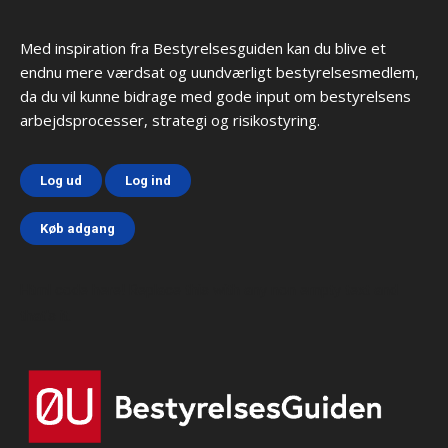
Med inspiration fra Bestyrelsesguiden kan du blive et
endnu mere værdsat og uundværligt bestyrelsesmedlem,
da du vil kunne bidrage med gode input om bestyrelsens
arbejdsprocesser, strategi og risikostyring.
Log ud
Log ind
Køb adgang
Html code here! Replace this with any non empty text and
that's it.