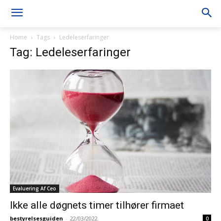
Home
Tags
Ledeleserfaringer
Tag: Ledeleserfaringer
Evaluering Af Ceo
Ikke alle døgnets timer tilhører firmaet
bestyrelsesguiden
-
22/03/2022
0