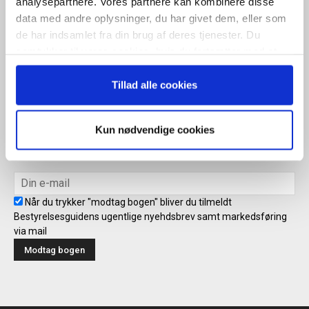
analysepartnere. Vores partnere kan kombinere disse
Når du trykker "modtag bogen" bliver du tilmeldt Bestyrelsesguidens
data med andre oplysninger, du har givet dem, eller som
ugentlige nyhedsbrev samt markedsføring via mail.
de har indsamlet fra din brug af deres tjenester. Du
samtykker til vores cookies, hvis du fortsætter med at
Tilmeld
anvende vores hjemmeside.
Tillad alle cookies
Modtag bogen direkte i din
Kun nødvendige cookies
mailboks
Når du trykker "modtag bogen" bliver du tilmeldt
Bestyrelsesguidens ugentlige nyehdsbrev samt markedsføring
via mail