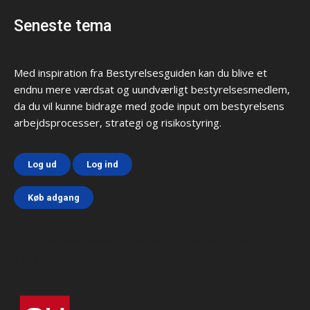
Seneste tema
Med inspiration fra Bestyrelsesguiden kan du blive et
endnu mere værdsat og uundværligt bestyrelsesmedlem,
da du vil kunne bidrage med gode input om bestyrelsens
arbejdsprocesser, strategi og risikostyring.
Log ud
Log ind
Køb adgang
Html code here! Replace this with any non empty text and
that's it.