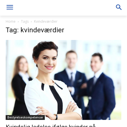
Home
Tags
Kvindeværdier
Tag: kvindeværdier
Bestyrelseskompetencer
Kvindelig ledelse ifølge kvinder på