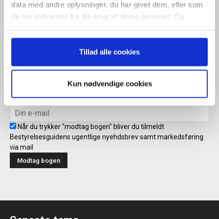
ugentlige nyhedsbrev samt markedsføring via mail.
data med andre oplysninger, du har givet dem, eller som
de har indsamlet fra din brug af deres tjenester. Du
Tilmeld
samtykker til vores cookies, hvis du fortsætter med at
anvende vores hjemmeside.
Tillad alle cookies
Modtag bogen direkte i din
mailboks
Kun nødvendige cookies
Når du trykker "modtag bogen" bliver du tilmeldt
Bestyrelsesguidens ugentlige nyehdsbrev samt markedsføring
via mail