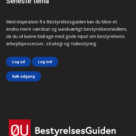
Seneste tema
Med inspiration fra Bestyrelsesguiden kan du blive et
endnu mere værdsat og uundværligt bestyrelsesmedlem,
da du vil kunne bidrage med gode input om bestyrelsens
arbejdsprocesser, strategi og risikostyring.
Log ud
Log ind
Køb adgang
Html code here! Replace this with any non empty text and
that's it.