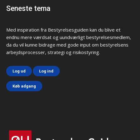
Seneste tema
Med inspiration fra Bestyrelsesguiden kan du blive et
endnu mere værdsat og uundværligt bestyrelsesmedlem,
da du vil kunne bidrage med gode input om bestyrelsens
arbejdsprocesser, strategi og risikostyring.
Log ud
Log ind
Køb adgang
Html code here! Replace this with any non empty text and
that's it.