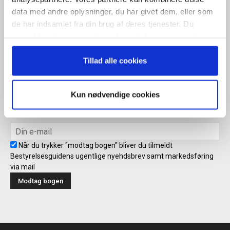
Når du trykker "modtag bogen" bliver du tilmeldt Bestyrelsesguidens
data med andre oplysninger, du har givet dem, eller som
ugentlige nyhedsbrev samt markedsføring via mail.
de har indsamlet fra din brug af deres tjenester. Du
Tilmeld
samtykker til vores cookies, hvis du fortsætter med at
anvende vores hjemmeside.
Tillad alle cookies
Modtag bogen direkte i din
Kun nødvendige cookies
mailboks
Når du trykker "modtag bogen" bliver du tilmeldt
Bestyrelsesguidens ugentlige nyehdsbrev samt markedsføring
via mail