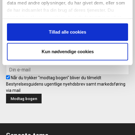
ugentlige nyhedsbrev samt markedsføring via mail.
data med andre oplysninger, du har givet dem, eller som
de har indsamlet fra din brug af deres tjenester. Du
Tilmeld
samtykker til vores cookies, hvis du fortsætter med at
anvende vores hjemmeside.
Tillad alle cookies
Modtag bogen direkte i din
mailboks
Kun nødvendige cookies
Når du trykker "modtag bogen" bliver du tilmeldt
Bestyrelsesguidens ugentlige nyehdsbrev samt markedsføring
via mail