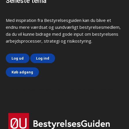
Seneste tema
Med inspiration fra Bestyrelsesguiden kan du blive et
endnu mere værdsat og uundværligt bestyrelsesmedlem,
da du vil kunne bidrage med gode input om bestyrelsens
arbejdsprocesser, strategi og risikostyring.
Log ud
Log ind
Køb adgang
Html code here! Replace this with any non empty text and
that's it.