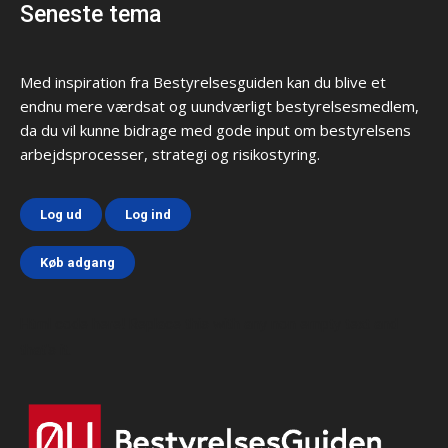
Seneste tema
Med inspiration fra Bestyrelsesguiden kan du blive et
endnu mere værdsat og uundværligt bestyrelsesmedlem,
da du vil kunne bidrage med gode input om bestyrelsens
arbejdsprocesser, strategi og risikostyring.
Log ud
Log ind
Køb adgang
Html code here! Replace this with any non empty text and
that's it.