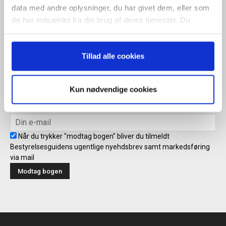
data med andre oplysninger, du har givet dem, eller som
ugentlige nyhedsbrev samt markedsføring via mail.
de har indsamlet fra din brug af deres tjenester. Du
Tilmeld
samtykker til vores cookies, hvis du fortsætter med at
anvende vores hjemmeside.
Tillad alle cookies
Modtag bogen direkte i din
mailboks
Kun nødvendige cookies
Når du trykker "modtag bogen" bliver du tilmeldt
Bestyrelsesguidens ugentlige nyehdsbrev samt markedsføring
via mail