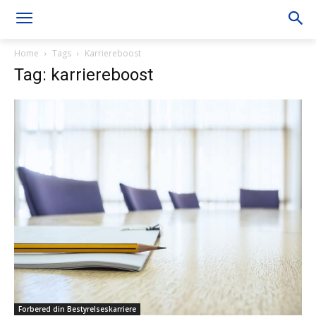
Home
Tags
Karriereboost
Tag: karriereboost
Forbered din Bestyrelseskarriere