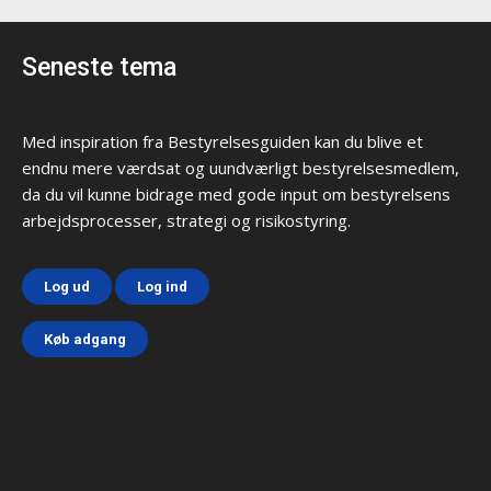
Seneste tema
Med inspiration fra Bestyrelsesguiden kan du blive et
endnu mere værdsat og uundværligt bestyrelsesmedlem,
da du vil kunne bidrage med gode input om bestyrelsens
arbejdsprocesser, strategi og risikostyring.
Log ud
Log ind
Køb adgang
Html code here! Replace this with any non empty text and
that's it.