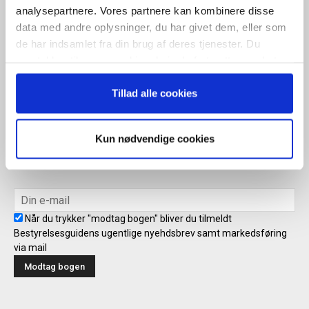
analysepartnere. Vores partnere kan kombinere disse
data med andre oplysninger, du har givet dem, eller som
Når du trykker "modtag bogen" bliver du tilmeldt Bestyrelsesguidens
de har indsamlet fra din brug af deres tjenester. Du
ugentlige nyhedsbrev samt markedsføring via mail.
samtykker til vores cookies, hvis du fortsætter med at
Tilmeld
anvende vores hjemmeside.
Tillad alle cookies
Modtag bogen direkte i din
Kun nødvendige cookies
mailboks
Når du trykker "modtag bogen" bliver du tilmeldt
Bestyrelsesguidens ugentlige nyehdsbrev samt markedsføring
via mail