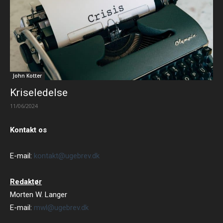
John Kotter
Kriseledelse
11/06/2024
Kontakt os
E-mail:
kontakt@ugebrev.dk
Redaktør
Morten W. Langer
E-mail:
mwl@ugebrev.dk