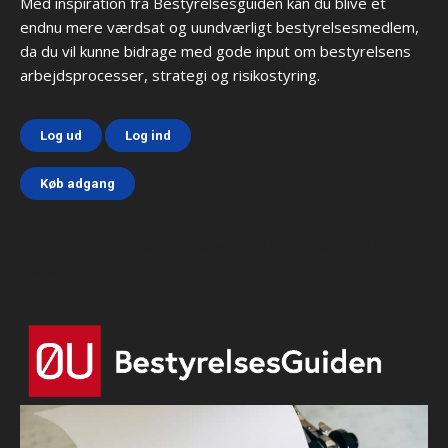
Med inspiration fra Bestyrelsesguiden kan du blive et
endnu mere værdsat og uundværligt bestyrelsesmedlem,
da du vil kunne bidrage med gode input om bestyrelsens
arbejdsprocesser, strategi og risikostyring.
Log ud
Log ind
Køb adgang
Html code here! Replace this with any non empty text and
that's it.