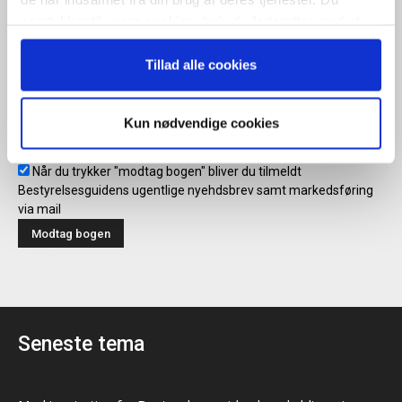
samtykker til vores cookies, hvis du fortsætter med at
anvende vores hjemmeside.
Modtag bogen direkte i din
Tillad alle cookies
mailboks
Kun nødvendige cookies
Når du trykker "modtag bogen" bliver du tilmeldt
Bestyrelsesguidens ugentlige nyehdsbrev samt markedsføring
via mail
Seneste tema