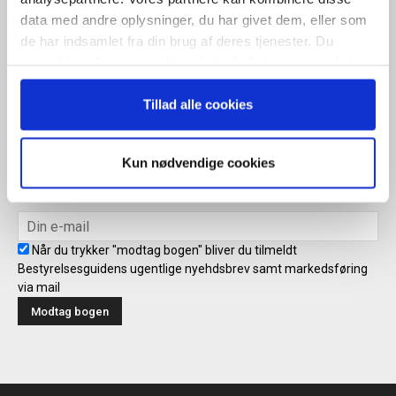
Når du trykker "modtag bogen" bliver du tilmeldt Bestyrelsesguidens
data med andre oplysninger, du har givet dem, eller som
ugentlige nyhedsbrev samt markedsføring via mail.
de har indsamlet fra din brug af deres tjenester. Du
Tilmeld
samtykker til vores cookies, hvis du fortsætter med at
anvende vores hjemmeside.
Tillad alle cookies
Modtag bogen direkte i din
Kun nødvendige cookies
mailboks
Når du trykker "modtag bogen" bliver du tilmeldt
Bestyrelsesguidens ugentlige nyehdsbrev samt markedsføring
via mail