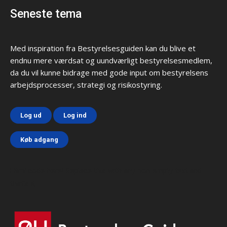
Seneste tema
Med inspiration fra Bestyrelsesguiden kan du blive et
endnu mere værdsat og uundværligt bestyrelsesmedlem,
da du vil kunne bidrage med gode input om bestyrelsens
arbejdsprocesser, strategi og risikostyring.
Log ud
Log ind
Køb adgang
Html code here! Replace this with any non empty text and
that's it.