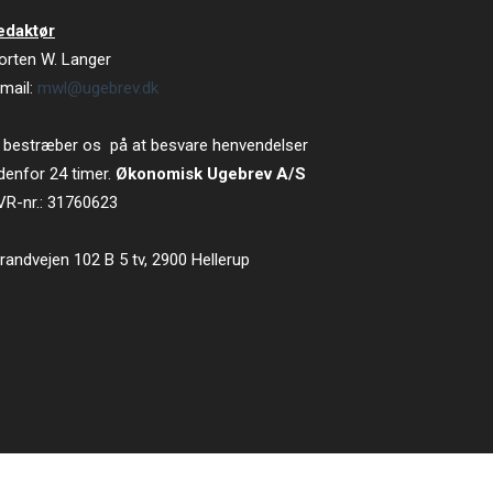
edaktør
orten W. Langer
mail:
mwl@ugebrev.dk
 bestræber os på at besvare henvendelser
denfor 24 timer.
Økonomisk Ugebrev A/S
VR-nr.: 31760623
randvejen 102 B 5 tv, 2900 Hellerup