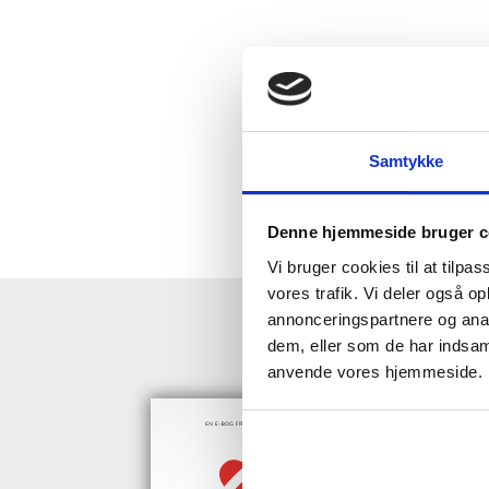
Samtykke
Denne hjemmeside bruger c
Vi bruger cookies til at tilpas
vores trafik. Vi deler også o
annonceringspartnere og anal
HENT GRAT
dem, eller som de har indsaml
anvende vores hjemmeside.