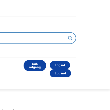
Køb
Log ud
adgang
Log ind