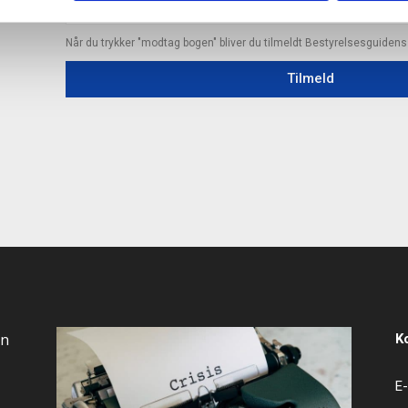
Når du trykker "modtag bogen" bliver du tilmeldt Bestyrelsesguiden
Tilmeld
an
K
E-