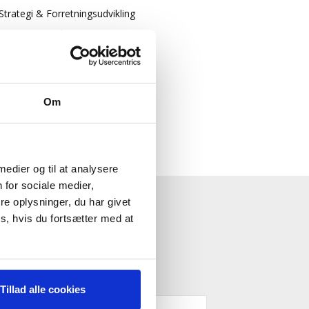
Strategi & Forretningsudvikling
Økonomisk Rådgivning
Log ind
Køb adgang
Om
 medier og til at analysere
 for sociale medier,
e oplysninger, du har givet
ESTYRELSE"
s, hvis du fortsætter med at
Tillad alle cookies