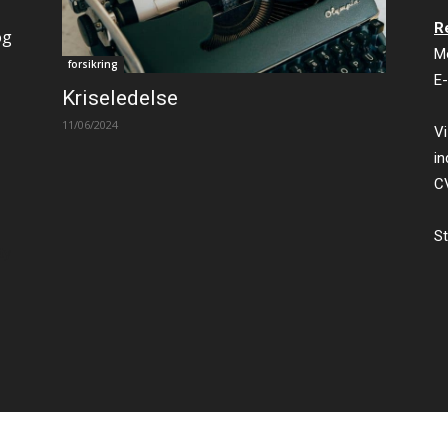
R
og
M
forsikring
E-
Kriseledelse
11/06/2024
Vi
in
C
St
ty