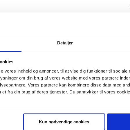
Detaljer
ookies
se vores indhold og annoncer, til at vise dig funktioner til sociale
plysninger om din brug af vores website med vores partnere inden
ysepartnere. Vores partnere kan kombinere disse data med andr
IS E-BOG "SUCCES I EN DANSK B
et fra din brug af deres tjenester. Du samtykker til vores cookie
Kun nødvendige cookies