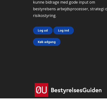
kunne bidrage med gode input om
bestyrelsens arbejdsprocesser, strategi 
risikostyring.
Log ud
Log ind
Køb adgang
Html code here! Replace this with any non emp
text and that's it.