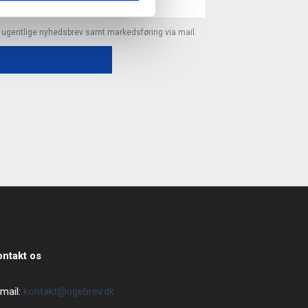
s ugentlige nyhedsbrev samt markedsføring via mail.
ontakt os
mail:
kontakt@ugebrev.dk