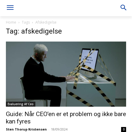
Home
Tags
Afskedigelse
Tag: afskedigelse
Evaluering Af Ceo
Guide: Når CEO’en er et problem og ikke bare
kan fyres
Sten Thorup Kristensen
-
18/09/2024
0