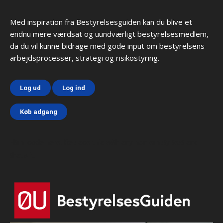
Med inspiration fra Bestyrelsesguiden kan du blive et
endnu mere værdsat og uundværligt bestyrelsesmedlem,
da du vil kunne bidrage med gode input om bestyrelsens
arbejdsprocesser, strategi og risikostyring.
Log ud
Log ind
Køb adgang
Html code here! Replace this with any non empty text and
that's it.