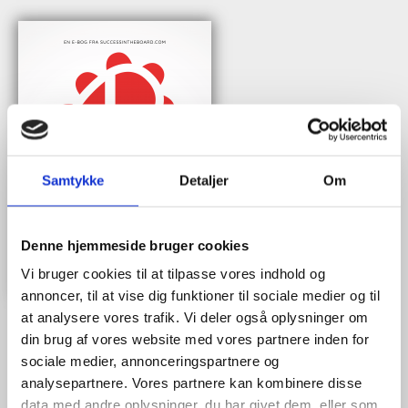
Samtykke
Detaljer
Om
Denne hjemmeside bruger cookies
Vi bruger cookies til at tilpasse vores indhold og
annoncer, til at vise dig funktioner til sociale medier og til
at analysere vores trafik. Vi deler også oplysninger om
din brug af vores website med vores partnere inden for
sociale medier, annonceringspartnere og
Når du trykker "modtag bogen" bliver du tilmeldt Bestyrelsesguidens
analysepartnere. Vores partnere kan kombinere disse
ugentlige nyhedsbrev samt markedsføring via mail.
data med andre oplysninger, du har givet dem, eller som