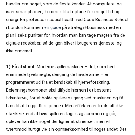
handler om noget, som de fleste kender: At computere, og
især smartphonen, kommer til at optage for meget tid og
energi. En professor i social health ved Cass Business School
i London kommer i
en guide
på strategy+business med en
plan i seks punkter for, hvordan man kan tage magten fra de
digitale redskaber, så de igen bliver i brugerens tjeneste, og
ikke omvendt.
1) Få afstand.
Moderne spillemaskiner – det, som hed
enarmede tyveknægte, dengang de havde arme – er
programmeret ud fra et kendskab til hjerneforskning.
Belønningshormoner skal tilflyde hjernen i et bestemt
tidsinterval, for at holde spilleren i gang ved maskinen og få
ham til at lægge flere penge i. Men effekten er trods alt ikke
stærkere, end at hvis spilleren tager sig sammen og går,
oplever han ikke noget der ligner abstinenser, men vil
tværtimod hurtigt vie sin opmærksomhed til noget andet. Det