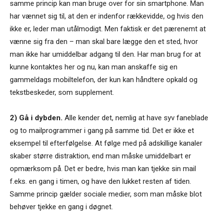
samme princip kan man bruge over for sin smartphone. Man
har vænnet sig til, at den er indenfor rækkevidde, og hvis den
ikke er, leder man utålmodigt. Men faktisk er det pærenemt at
vænne sig fra den – man skal bare lægge den et sted, hvor
man ikke har umiddelbar adgang til den. Har man brug for at
kunne kontaktes her og nu, kan man anskaffe sig en
gammeldags mobiltelefon, der kun kan håndtere opkald og
tekstbeskeder, som supplement.
2) Gå i dybden.
Alle kender det, nemlig at have syv faneblade
og to mailprogrammer i gang på samme tid. Det er ikke et
eksempel til efterfølgelse. At følge med på adskillige kanaler
skaber større distraktion, end man måske umiddelbart er
opmærksom på. Det er bedre, hvis man kan tjekke sin mail
f.eks. en gang i timen, og have den lukket resten af tiden.
Samme princip gælder sociale medier, som man måske blot
behøver tjekke en gang i døgnet.