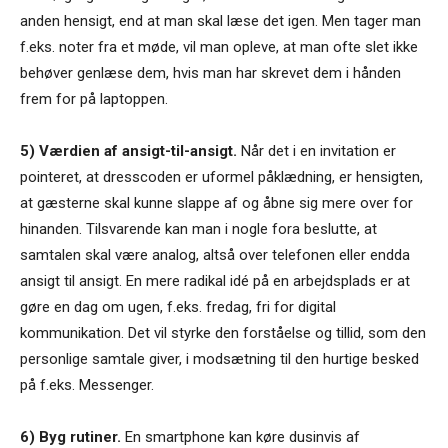
anden hensigt, end at man skal læse det igen. Men tager man
f.eks. noter fra et møde, vil man opleve, at man ofte slet ikke
behøver genlæse dem, hvis man har skrevet dem i hånden
frem for på laptoppen.
5) Værdien af ansigt-til-ansigt.
Når det i en invitation er
pointeret, at dresscoden er uformel påklædning, er hensigten,
at gæsterne skal kunne slappe af og åbne sig mere over for
hinanden. Tilsvarende kan man i nogle fora beslutte, at
samtalen skal være analog, altså over telefonen eller endda
ansigt til ansigt. En mere radikal idé på en arbejdsplads er at
gøre en dag om ugen, f.eks. fredag, fri for digital
kommunikation. Det vil styrke den forståelse og tillid, som den
personlige samtale giver, i modsætning til den hurtige besked
på f.eks. Messenger.
6) Byg rutiner.
En smartphone kan køre dusinvis af