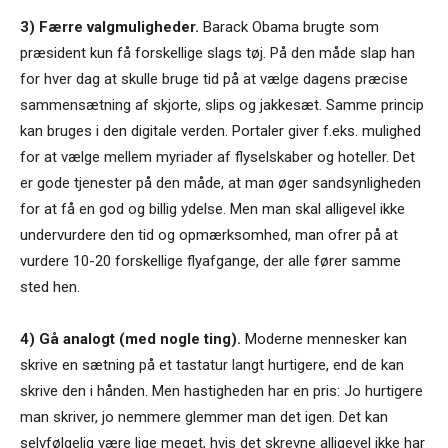
3) Færre valgmuligheder.
Barack Obama brugte som
præsident kun få forskellige slags tøj. På den måde slap han
for hver dag at skulle bruge tid på at vælge dagens præcise
sammensætning af skjorte, slips og jakkesæt. Samme princip
kan bruges i den digitale verden. Portaler giver f.eks. mulighed
for at vælge mellem myriader af flyselskaber og hoteller. Det
er gode tjenester på den måde, at man øger sandsynligheden
for at få en god og billig ydelse. Men man skal alligevel ikke
undervurdere den tid og opmærksomhed, man ofrer på at
vurdere 10-20 forskellige flyafgange, der alle fører samme
sted hen.
4) Gå analogt (med nogle ting).
Moderne mennesker kan
skrive en sætning på et tastatur langt hurtigere, end de kan
skrive den i hånden. Men hastigheden har en pris: Jo hurtigere
man skriver, jo nemmere glemmer man det igen. Det kan
selvfølgelig være lige meget, hvis det skrevne alligevel ikke har