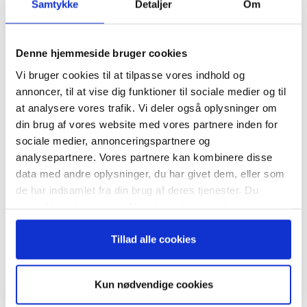
Smartphone
social health
Strategy+Business
Samtykke
Detaljer
Om
valgmuligheder
Tilmeld dig vores
nyhedsbrev
Denne hjemmeside bruger cookies
Vi bruger cookies til at tilpasse vores indhold og
– og modtag Ole Borchs bog
annoncer, til at vise dig funktioner til sociale medier og til
“Succes i en dansk bestyrelse”
at analysere vores trafik. Vi deler også oplysninger om
din brug af vores website med vores partnere inden for
sociale medier, annonceringspartnere og
RELATEREDE ARTIKLER
analysepartnere. Vores partnere kan kombinere disse
Guide: Seks regler for
data med andre oplysninger, du har givet dem, eller som
succesfuld succession
Når du trykker "modtag bogen" bliver du tilmeldt
de har indsamlet fra din brug af deres tjenester. Du
Bestyrelsesguidens ugentlige nyhedsbrev samt
samtykker til vores cookies, hvis du fortsætter med at
markedsføring via mail.
anvende vores hjemmeside.
Tilmeld
Tillad alle cookies
Hvornår er det tid til at slå op
med sin coach?
Kun nødvendige cookies