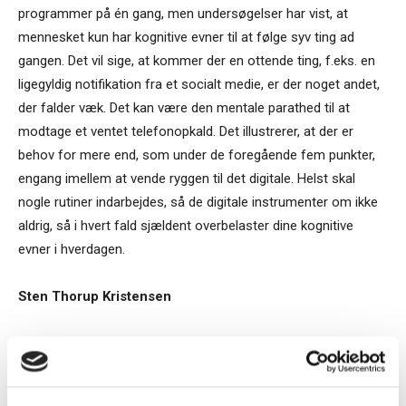
programmer på én gang, men undersøgelser har vist, at
mennesket kun har kognitive evner til at følge syv ting ad
gangen. Det vil sige, at kommer der en ottende ting, f.eks. en
ligegyldig notifikation fra et socialt medie, er der noget andet,
der falder væk. Det kan være den mentale parathed til at
modtage et ventet telefonopkald. Det illustrerer, at der er
behov for mere end, som under de foregående fem punkter,
engang imellem at vende ryggen til det digitale. Helst skal
nogle rutiner indarbejdes, så de digitale instrumenter om ikke
aldrig, så i hvert fald sjældent overbelaster dine kognitive
evner i hverdagen.
Sten Thorup Kristensen
TAGS
afstand
analog
ansigt-til-ansigt
arbejdskapacitet
Cass Business School
dybden
London
PC
rutiner