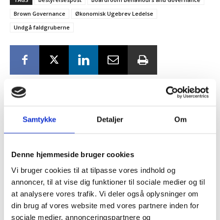
Brown Governance
Økonomisk Ugebrev Ledelse
Undgå faldgruberne
RELATEREDE ARTIKLER
Samtykke
Detaljer
Om
Tilmeld dig vores
Guide: Genopfind den
meningsfulde virksomhed
nyhedsbrev
Denne hjemmeside bruger cookies
Vi bruger cookies til at tilpasse vores indhold og
– og modtag Ole Borchs bog
annoncer, til at vise dig funktioner til sociale medier og til
“Succes i en dansk bestyrelse”
at analysere vores trafik. Vi deler også oplysninger om
Guide: Fem tegn på, at
din brug af vores website med vores partnere inden for
topchefen er på vildspor
sociale medier, annonceringspartnere og