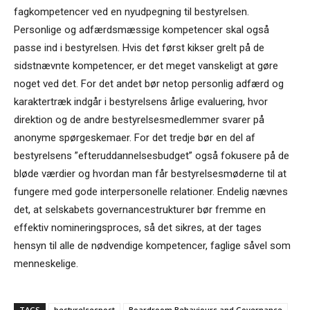
fagkompetencer ved en nyudpegning til bestyrelsen.
Personlige og adfærdsmæssige kompetencer skal også
passe ind i bestyrelsen. Hvis det først kikser grelt på de
sidstnævnte kompetencer, er det meget vanskeligt at gøre
noget ved det. For det andet bør netop personlig adfærd og
karaktertræk indgår i bestyrelsens årlige evaluering, hvor
direktion og de andre bestyrelsesmedlemmer svarer på
anonyme spørgeskemaer. For det tredje bør en del af
bestyrelsens ”efteruddannelsesbudget” også fokusere på de
bløde værdier og hvordan man får bestyrelsesmøderne til at
fungere med gode interpersonelle relationer. Endelig nævnes
det, at selskabets governancestrukturer bør fremme en
effektiv nomineringsproces, så det sikres, at der tages
hensyn til alle de nødvendige kompetencer, faglige såvel som
menneskelige.
TAGS
bestyrelsespost
Boardroom Behaviours and Governance