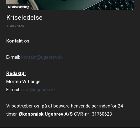
Risikostyring
Kriseledelse
11/06/2024
Kontakt os
E-mail:
kontakt@ugebrev.dk
Redaktør
Morten W. Langer
E-mail:
mwl@ugebrev.dk
Vi bestræber os på at besvare henvendelser indenfor 24
timer.
Økonomisk Ugebrev A/S
CVR-nr.: 31760623
Strandvejen 102 B 5 tv, 2900 Hellerup