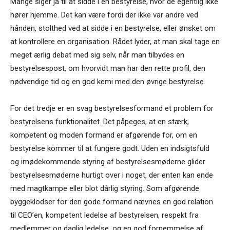
Mange siger ja til at sidde i en bestyrelse, hvor de egentlig ikke
hører hjemme. Det kan være fordi der ikke var andre ved
hånden, stolthed ved at sidde i en bestyrelse, eller ønsket om
at kontrollere en organisation. Rådet lyder, at man skal tage en
meget ærlig debat med sig selv, når man tilbydes en
bestyrelsespost, om hvorvidt man har den rette profil, den
nødvendige tid og en god kemi med den øvrige bestyrelse.
For det tredje er en svag bestyrelsesformand et problem for
bestyrelsens funktionalitet. Det påpeges, at en stærk,
kompetent og moden formand er afgørende for, om en
bestyrelse kommer til at fungere godt. Uden en indsigtsfuld
og imødekommende styring af bestyrelsesmøderne glider
bestyrelsesmøderne hurtigt over i noget, der enten kan ende
med magtkampe eller blot dårlig styring. Som afgørende
byggeklodser for den gode formand nævnes en god relation
til CEO’en, kompetent ledelse af bestyrelsen, respekt fra
medlemmer og daglig ledelse, og en god fornemmelse af