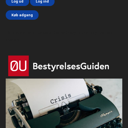
Log ud
Log ind
Køb adgang
Html code here! Replace this with any non empty text and
that's it.