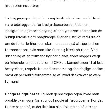
hvad rollen indebærer.
Endelig påpeges det, at en svag bestyrelsesformand ofte vil
være ødelæggende for bestyrelsesarbejdet. Uden en
indsigtsfuld og moden styring af bestyrelsesmøderne kan de
hurtigt udvikle sig til magtkampe eller en ustruktureret dialog
om de forkerte ting. Igen skal man passe på at sige ja til en
formandspost, hvis man ikke føler sig klædt på til det. Ved
udpegning af en formand bør der blandt andet lægges vægt
på følgende: en god relation til CEO’en, kompetencer til at lede
bestyrelsen, respekt fra medlemmerne og den daglige ledelse,
samt en personlig fornemmelse af, hvad det kræver at være
formand.
Undgå faldgruberne
I guiden gennemgås også, hvad man
proaktivt kan gøre for at undgå nogle af faldgruberne: For det
første peges på, at der ikke kun skal fokuseres på strenge