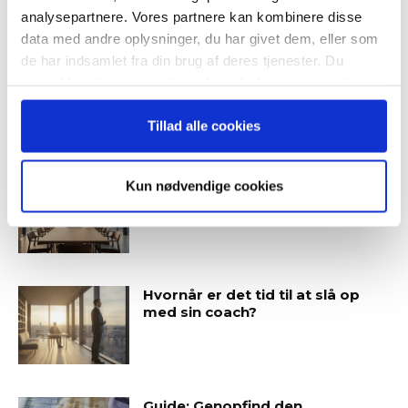
analysepartnere. Vores partnere kan kombinere disse
data med andre oplysninger, du har givet dem, eller som
Når du trykker "modtag bogen" bliver du tilmeldt
de har indsamlet fra din brug af deres tjenester. Du
Bestyrelsesguidens ugentlige nyhedsbrev samt
samtykker til vores cookies, hvis du fortsætter med at
markedsføring via mail.
anvende vores hjemmeside.
Tilmeld
Tillad alle cookies
SENESTE ARTIKLER
Guide: Seks regler for
Kun nødvendige cookies
succesfuld succession
Hvornår er det tid til at slå op
med sin coach?
Guide: Genopfind den