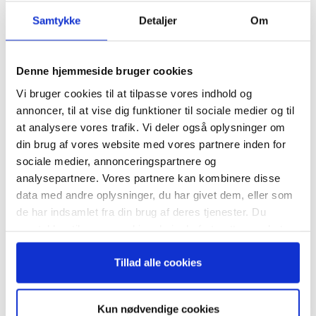
TAGS
Guide
industrivirksomhed
kultur
kulturforandringen
Samtykke
Detaljer
Om
normer
PwC
Strategy + business
vaner
Tilmeld dig vores
virksomhedskulturen
nyhedsbrev
Denne hjemmeside bruger cookies
Vi bruger cookies til at tilpasse vores indhold og
– og modtag Ole Borchs bog
annoncer, til at vise dig funktioner til sociale medier og til
“Succes i en dansk bestyrelse”
at analysere vores trafik. Vi deler også oplysninger om
din brug af vores website med vores partnere inden for
sociale medier, annonceringspartnere og
analysepartnere. Vores partnere kan kombinere disse
RELATEREDE ARTIKLER
data med andre oplysninger, du har givet dem, eller som
Når du trykker "modtag bogen" bliver du tilmeldt
Guide: Genopfind den
de har indsamlet fra din brug af deres tjenester. Du
Bestyrelsesguidens ugentlige nyhedsbrev samt
meningsfulde virksomhed
samtykker til vores cookies, hvis du fortsætter med at
markedsføring via mail.
anvende vores hjemmeside.
Tilmeld
Tillad alle cookies
Guide: Fem tegn på, at
Kun nødvendige cookies
topchefen er på vildspor