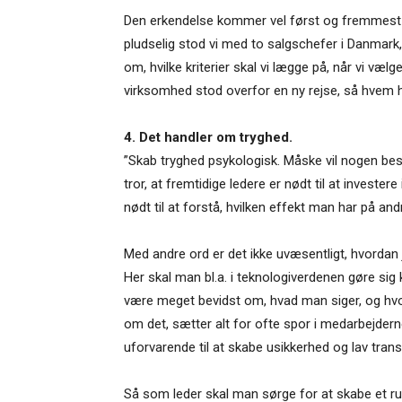
Den erkendelse kommer vel først og fremmest 
pludselig stod vi med to salgschefer i Danmark,
om, hvilke kriterier skal vi lægge på, når vi væ
virksomhed stod overfor en ny rejse, så hvem havd
4. Det handler om tryghed.
”Skab tryghed psykologisk. Måske vil nogen be
tror, at fremtidige ledere er nødt til at investe
nødt til at forstå, hvilken effekt man har på a
Med andre ord er det ikke uvæsentligt, hvordan 
Her skal man bl.a. i teknologiverdenen gøre sig 
være meget bevidst om, hvad man siger, og hvo
om det, sætter alt for ofte spor i medarbejd
uforvarende til at skabe usikkerhed og lav tran
Så som leder skal man sørge for at skabe et rum