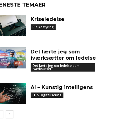
ENESTE TEMAER
Kriseledelse
Risikostyring
Det lærte jeg som
iværksætter om ledelse
Det lærte jeg om ledelse som
iværksætter
AI – Kunstig intelligens
IT & Digitalisering