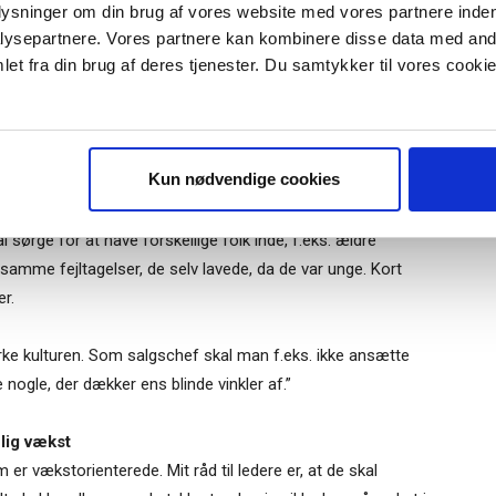
plysninger om din brug af vores website med vores partnere inden
ysepartnere. Vores partnere kan kombinere disse data med andr
et fra din brug af deres tjenester. Du samtykker til vores cookie
or i iværksættervirksomheder, dvs. virksomheder som
r "modtag bogen" bliver du tilmeldt
tår overfor en stejl vækstkurve. Her mangler man endnu at
uidens ugentlige nyhedsbrev samt
 via mail.
beslutninger taget på intuition. Her skabes overbevisning.
ente på ok fra oven.
Tilmeld
Kun nødvendige cookies
er og chef være overbevist om, at det er en god ting. Her
 sørge for at have forskellige folk inde, f.eks. ældre
 samme fejltagelser, de selv lavede, da de var unge. Kort
r.
virke kulturen. Som salgschef skal man f.eks. ikke ansætte
e nogle, der dækker ens blinde vinkler af.”
nlig vækst
r vækstorienterede. Mit råd til ledere er, at de skal