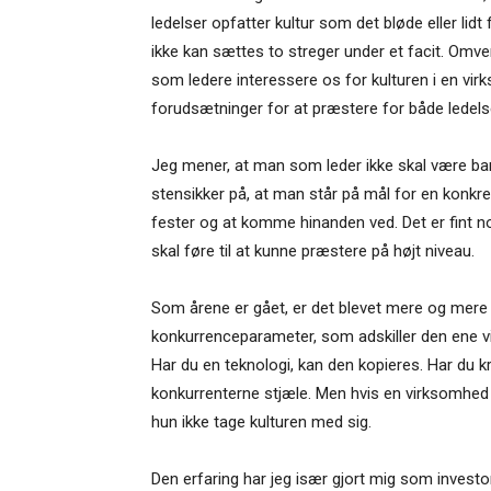
ledelser opfatter kultur som det bløde eller lidt
ikke kan sættes to streger under et facit. Omven
som ledere interessere os for kulturen i en vi
forudsætninger for at præstere for både ledels
Jeg mener, at man som leder ikke skal være ban
stensikker på, at man står på mål for en konkret
fester og at komme hinanden ved. Det er fint no
skal føre til at kunne præstere på højt niveau.
Som årene er gået, er det blevet mere og mere ty
konkurrenceparameter, som adskiller den ene vi
Har du en teknologi, kan den kopieres. Har du k
konkurrenterne stjæle. Men hvis en virksomhed 
hun ikke tage kulturen med sig.
Den erfaring har jeg især gjort mig som inves