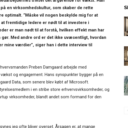
darbejdernes trivsel det afgørende for vækst. Han
S
 på en virksomhedskultur, som skaber de rette
re optimalt. ”Måske vil nogen beskylde mig for at
t fremtidige ledere er nødt til at investere i
der er man nødt til at forstå, hvilken effekt man har
gør. Med andre ord er det ikke uvæsentligt, hvordan
r mine værdier”, siger han i dette interview til
e erhvervsmanden Preben Damgaard arbejde med
lig vækst og engagement. Hans synspunkter bygger på en
amgaard Data, som senere blev købt af Microsoft.
tyrelsesmedlem i en stribe store erhvervsvirksomheder, og
artup virksomheder, blandt andet som formand for den
 synes jeg ofte bliver overset. Årsagen er, at mange