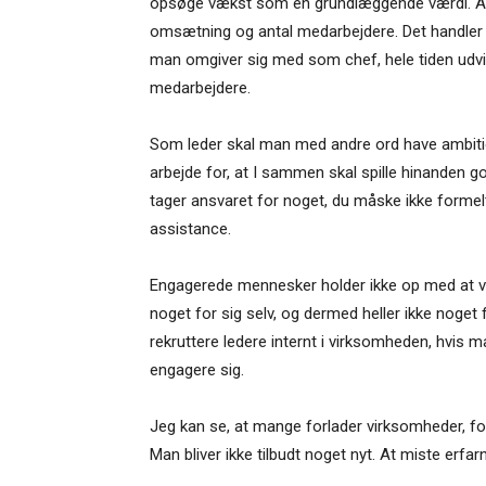
opsøge vækst som en grundlæggende værdi. Alt 
omsætning og antal medarbejdere. Det handler i
man omgiver sig med som chef, hele tiden udvikl
medarbejdere.
Som leder skal man med andre ord have ambition
arbejde for, at I sammen skal spille hinanden go
tager ansvaret for noget, du måske ikke formelt
assistance.
Engagerede mennesker holder ikke op med at 
noget for sig selv, og dermed heller ikke noget
rekruttere ledere internt i virksomheden, hvis 
engagere sig.
Jeg kan se, at mange forlader virksomheder, for
Man bliver ikke tilbudt noget nyt. At miste erfa