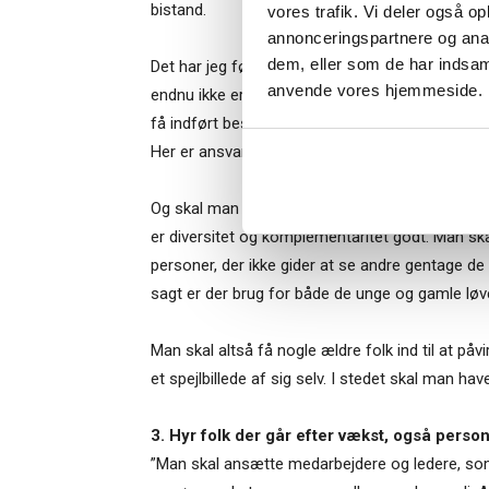
bistand.
vores trafik. Vi deler også o
annonceringspartnere og anal
dem, eller som de har indsaml
Det har jeg først og fremmest lært som invest
Når du trykke
anvende vores hjemmeside.
endnu ikke er kommet særligt langt, men som s
Bestyrelsesg
markedsføring
få indført best practices osv. Her bliver mange 
Her er ansvar, noget man tager i stedet for at v
Og skal man kunne det, skal man som medarbejd
er diversitet og komplementaritet godt. Man skal
personer, der ikke gider at se andre gentage de
sagt er der brug for både de unge og gamle løve
Man skal altså få nogle ældre folk ind til at på
et spejlbillede af sig selv. I stedet skal man hav
3. Hyr folk der går efter vækst, også perso
”Man skal ansætte medarbejdere og ledere, som e