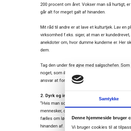
200 procent om året. Vokser man så hurtigt, er 
går alt for meget galt af hinanden.
Mit råd til andre er at lave et kulturtjek. Lav e
virksomhed f.eks. siger, at man er kundedrevet,
anekdoter om, hvor dumme kunderne er. Her s
dem.
Tag den under fire øjne med salgschefen. Som 
noget, som ikke harmonerer med den kultur, ma
ansvar at forme organisationen ned igennem le
Ti
2. Dyrk og invester i diversitet
Samtykke
”Hvis man som team skal spille godt sammen, k
– og m
mennesker, der både er gode til sprint og til ma
Denne hjemmeside bruger c
“Succes
fælles om løsningerne, vi skaber. Gennem diver
hinanden af. Men det kræver, at kulturen i virkso
Vi bruger cookies til at tilpas