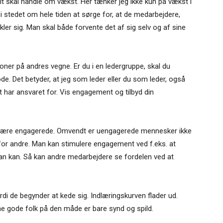
skal handle om vækst. Her tænker jeg ikke kun på vækst i
 stedet om hele tiden at sørge for, at de medarbejdere,
er sig. Man skal både forvente det af sig selv og af sine
er på andres vegne. Er du i en ledergruppe, skal du
de. Det betyder, at jeg som leder eller du som leder, også
 har ansvaret for. Vis engagement og tilbyd din
være engagerede. Omvendt er uengagerede mennesker ikke
 for andre. Man kan stimulere engagement ved f.eks. at
man kan. Så kan andre medarbejdere se fordelen ved at
di de begynder at kede sig. Indlæringskurven flader ud.
rne gode folk på den måde er bare synd og spild.