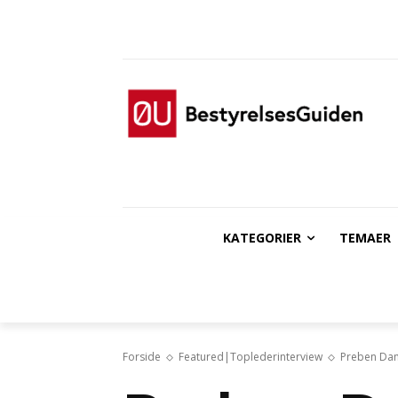
KATEGORIER
TEMAER
Forside
Featured|Toplederinterview
Preben Damg