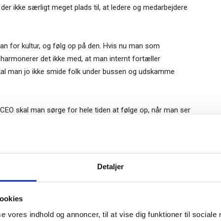
der ikke særligt meget plads til, at ledere og medarbejdere
n plan for kultur, og følg op på den. Hvis nu man som
 harmonerer det ikke med, at man internt fortæller
kal man jo ikke smide folk under bussen og udskamme
CEO skal man sørge for hele tiden at følge op, når man ser
n vil have opbygget. Det er først og fremmest en CEO’s
ddene.”
lmeld dig vores
nyhedsbrev
Gratis
Detaljer
e-bog
ræver det, at medlemmer er forskellige. Vi skal have
odtag Ole Borchs bog
raton, hvis vi skal bruge en sportsmetafor. Men vi skal være
ookies
 i en dansk bestyrelse”
sitet, og ved at komplementere hinanden, kan vi dække
mheden opfordrer til, at vi rækker ud til hinanden for at få
se vores indhold og annoncer, til at vise dig funktioner til sociale