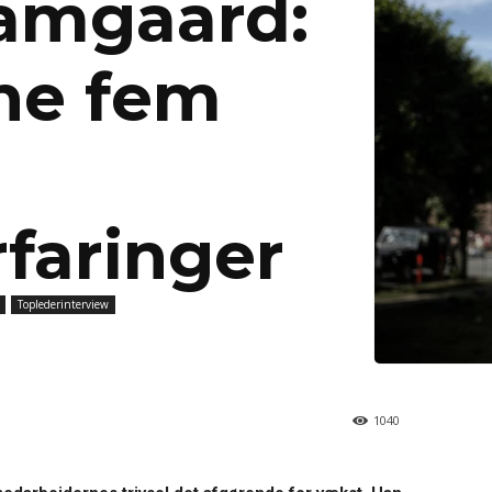
amgaard:
ne fem
rfaringer
Toplederinterview
1040