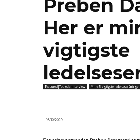
Preben D
Her er mi
vigtigste
ledelsese
Featured|Toplederinterview
Mine 5 vigtigste ledelseserfaringer
16/10/2020