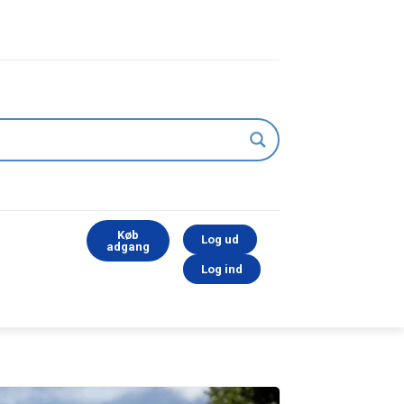
Køb
Log ud
adgang
Log ind