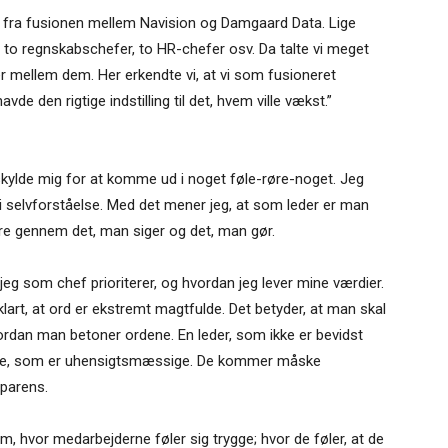
fra fusionen mellem Navision og Damgaard Data. Lige
 to regnskabschefer, to HR-chefer osv. Da talte vi meget
lger mellem dem. Her erkendte vi, at vi som fusioneret
e den rigtige indstilling til det, hvem ville vækst.”
skylde mig for at komme ud i noget føle-røre-noget. Jeg
re i selvforståelse. Med det mener jeg, at som leder er man
ndre gennem det, man siger og det, man gør.
jeg som chef prioriterer, og hvordan jeg lever mine værdier.
klart, at ord er ekstremt magtfulde. Det betyder, at man skal
rdan man betoner ordene. En leder, som ikke er bevidst
erne, som er uhensigtsmæssige. De kommer måske
sparens.
, hvor medarbejderne føler sig trygge; hvor de føler, at de