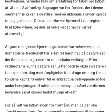
bestyrelsen, herunder krav om erstatning for tabet ved købet
af villaen i Sydfrankrig. Sagsøger var her fonden, der i denne
sammenhæng kan sidestilles med en aktionær. Fonden gjorde
to ting gældende: Dels at der ikke var hjemmel i vedtægterne
til at købe villaen, og dels at selve købet havde været
uforsvarligt.
At gøre manglende hjemmel gældende var velovervejet, da
domstolene traditionelt har slået ret hårdt ned på bestyrelser,
der ikke holder sig inden for et selskabs vedtægter. Efter
vedtægterne kunne bestyrelsen „efter bedste skøn investere i
fast ejendom, dog med forpligtelse til at drage omsorg for, at
fondens kapital til enhver tid er anbragt på betryggende måde
under hensyntagen til såvel under hensyn til såvel værdiernes
bevarelse samt disses bedst mulige afkast“.
For så vidt var købet inden for formålet, men da der ikke
„forelå nogen form for økonomiske beregninger til belysning