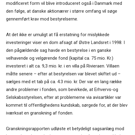
modificeret form vil blive introduceret også i Danmark med
den følge, at danske aktionærer i større omfang vil søge
gennemført krav mod bestyrelserne.
At det ikke er umuligt at få erstatning for mislykkede
investeringer viser en dom afsagt af Østre Landsret i 1998. I
den pågældende sag havde en bestyrelse i en ganske
velhavende og velgørende fond (kapital ca. 75 mio. Kr.)
investeret i alt ca. 9,3 mio. kr. i en villa på Rivieraen. Villaen
måtte senere – efter at bestyrelsen var blevet skiftet ud –
sælges med et tab på ca. 4.3 mio. kr. Der var en lang række
andre problemer i fonden, som bevirkede, at Erhvervs-og
Selskabsstyrelsen, efter at problemerne via avisartikler var
kommet til offentlighedens kundskab, sørgede for, at der blev
iværksat en granskning af fonden.
Granskningsrapporten udløste et betydeligt sagsanlæg mod