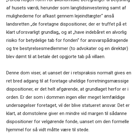
af husets værdi, herunder som langtidsinvestering samt af
mulighederne for afkast gennem lejeindtægter“ anså
landsretten „de foretagne dispositioner, der er truffet på et
klart uforsvarligt grundlag„ og at „have indebåret en alvorlig
risiko for betydelige tab for fonden“ for ansvarspådragende
og tre bestyrelsesmedlemmer (to advokater og en direktør)
blev dømt til at betale det opgjorte tab på villaen.
Denne dom viser, at uanset der i retspraksis normalt gives en
ret bred adgang til at foretage uheldige forretningsmæssige
dispositioner, er det helt afgørende, at grundlaget herfor er i
orden. Er der som i dommen ingen eller meget lemfældige
undersøgelser foretaget, vil der blive statueret ansvar. Det er
klart, at domstolene giver en mindre vid margen til sådanne
dispositioner for velgørende fonde, uanset om den formelle
hjemmel for så vidt måtte være til stede.