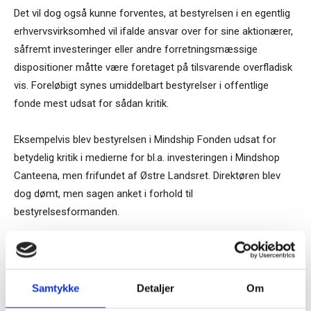
Det vil dog også kunne forventes, at bestyrelsen i en egentlig
erhvervsvirksomhed vil ifalde ansvar over for sine aktionærer,
såfremt investeringer eller andre forretningsmæssige
dispositioner måtte være foretaget på tilsvarende overfladisk
vis. Foreløbigt synes umiddelbart bestyrelser i offentlige
fonde mest udsat for sådan kritik.
Eksempelvis blev bestyrelsen i Mindship Fonden udsat for
betydelig kritik i medierne for bl.a. investeringen i Mindshop
Canteena, men frifundet af Østre Landsret. Direktøren blev
dog dømt, men sagen anket i forhold til
bestyrelsesformanden.
TAGS
Advokat Kjeld Søgaard
aktionærkrav
dom
fonde
Mindship Fonden
Retspraksis
sagsanlæg
Samtykke
Detaljer
Om