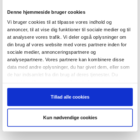
Tilmeld dig vores
nyhedsbrev
Denne hjemmeside bruger cookies
Vi bruger cookies til at tilpasse vores indhold og
– og modtag Ole Borchs bog
annoncer, til at vise dig funktioner til sociale medier og til
“Succes i en dansk bestyrelse”
at analysere vores trafik. Vi deler også oplysninger om
RELATEREDE ARTIKLER
din brug af vores website med vores partnere inden for
sociale medier, annonceringspartnere og
Guide: Genopfind den
analysepartnere. Vores partnere kan kombinere disse
meningsfulde virksomhed
data med andre oplysninger, du har givet dem, eller som
Når du trykker "modtag bogen" bliver du tilmeldt
de har indsamlet fra din brug af deres tjenester. Du
Bestyrelsesguidens ugentlige nyhedsbrev samt
samtykker til vores cookies, hvis du fortsætter med at
markedsføring via mail.
anvende vores hjemmeside.
Guide: Fem tegn på, at
Tilmeld
Tillad alle cookies
topchefen er på vildspor
Kun nødvendige cookies