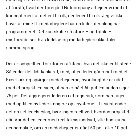
at forstå, hvad der foregår. I Netcompany arbejder vi med et
koncept med, at det er IT-folk, der leder IT-folk. Jeg vil ikke
have, at mine IT-medarbejdere har en leder, der aldrig har
programmeret. Det kan skabe så store – og fatale –
misforståelser, hvis ledelse og medarbejdere ikke taler
samme sprog.
Der er simpelthen for stor en afstand, hvis det ikke er til stede.
Så ender det, lidt karikeret, med, at en leder går rundt med et
Excel-ark og spørger medarbejderne, hvor langt de er nået
med et projekt. En siger, at han er nået 60 pct. En anden siger
75 pct. Det aggregerer lederen i et regneark, som han tager
med op til en ny leder længere op i systemet. Til sidst ender
det op i et ledelseslag, hvor ingen reelt ved, hvordan projektet
går. Var det en leder med reel teknisk indsigt, ville han kunne
gennemskue, om en medarbejder er nået 60 pct. eller 10 pct.