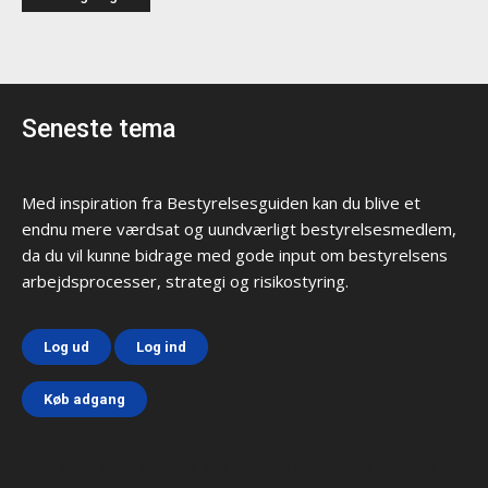
Seneste tema
Med inspiration fra Bestyrelsesguiden kan du blive et
endnu mere værdsat og uundværligt bestyrelsesmedlem,
da du vil kunne bidrage med gode input om bestyrelsens
arbejdsprocesser, strategi og risikostyring.
Log ud
Log ind
Køb adgang
Html code here! Replace this with any non empty text and