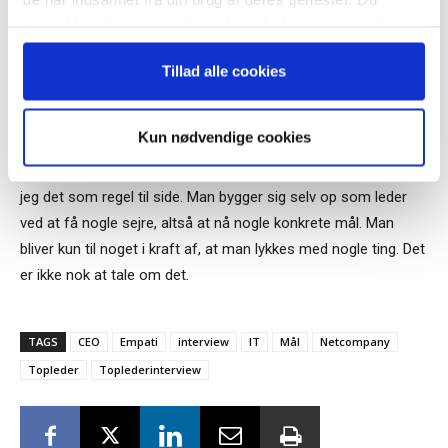
Bestyrelsesguidens ugentlige nyhedsbrev samt
at vi kunne se os selv i det. Det er meget sundt at tro så
samtykker til vores cookies, hvis du fortsætter med at
markedsføring via mail.
meget på noget, at man sætter det som mål både for sig selv
anvende vores hjemmeside.
Tilmeld
men også i forhold til omgivelserne. Også selv om man
Tillad alle cookies
måske ikke altid når sine mål 100 procent. Hvis man flagrer
rundt, er det farligt.
Kun nødvendige cookies
Kan jeg ikke se et konkret praktisk mål med et projekt, skyder
jeg det som regel til side. Man bygger sig selv op som leder
ved at få nogle sejre, altså at nå nogle konkrete mål. Man
bliver kun til noget i kraft af, at man lykkes med nogle ting. Det
er ikke nok at tale om det.
TAGS
CEO
Empati
interview
IT
Mål
Netcompany
Topleder
Toplederinterview