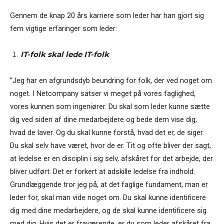
Gennem de knap 20 års karriere som leder har han gjort sig
fem vigtige erfaringer som leder:
IT-folk skal lede IT-folk
”Jeg har en afgrundsdyb beundring for folk, der ved noget om
noget. I Netcompany satser vi meget på vores faglighed,
vores kunnen som ingeniører. Du skal som leder kunne sætte
dig ved siden af dine medarbejdere og bede dem vise dig,
hvad de laver. Og du skal kunne forstå, hvad det er, de siger.
Du skal selv have været, hvor de er. Tit og ofte bliver der sagt,
at ledelse er en disciplin i sig selv, afskåret for det arbejde, der
bliver udført. Det er forkert at adskille ledelse fra indhold.
Grundlæggende tror jeg på, at det faglige fundament, man er
leder for, skal man vide noget om. Du skal kunne identificere
dig med dine medarbejdere, og de skal kunne identificere sig
med dig. Hvis det er fraværende, er du som leder afskåret fra