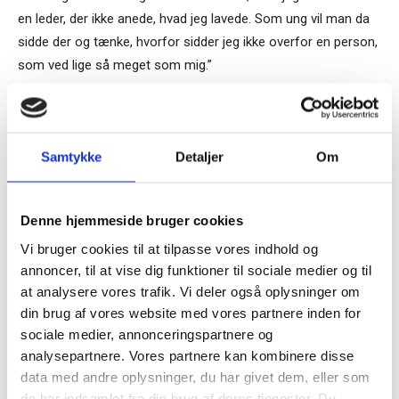
en leder, der ikke anede, hvad jeg lavede. Som ung vil man da
sidde der og tænke, hvorfor sidder jeg ikke overfor en person,
som ved lige så meget som mig.”
Sæt klare mål – men kun tre år frem
Samtykke
Detaljer
Om
”Da jeg gik med planerne om at starte Netcompany, gav min
kone mig tre år til at prøve det af. ’Er du helt sikker på det,’
Tilmeld dig vores
spurgte hun mig? ’Ja, det var jeg.’ Vi var nødt til at flytte ind i
nyhedsbrev
Denne hjemmeside bruger cookies
noget mindre og billigere, fordi jeg var nødt til at bruge
Vi bruger cookies til at tilpasse vores indhold og
pengene på Netcompany. Det i sig selv var en voldsom
– og modtag Ole Borchs bog
annoncer, til at vise dig funktioner til sociale medier og til
drivkraft. Jeg har altid kigget tre år frem i mit liv. Jeg tror ikke,
“Succes i en dansk bestyrelse”
at analysere vores trafik. Vi deler også oplysninger om
at man kan kigge længere frem. Hvis man ser længere frem,
din brug af vores website med vores partnere inden for
gør man sig selv en bjørnetjeneste. Jeg tror ikke, at man kan
sociale medier, annonceringspartnere og
rumme mere som menneske. Selvfølgelig havde vi en tro på,
analysepartnere. Vores partnere kan kombinere disse
at vi havde et nyt koncept for, hvordan man kunne arbejde
data med andre oplysninger, du har givet dem, eller som
med digitalisering. Men en rigtig stor del af motivationen var,
Når du trykker "modtag bogen" bliver du tilmeldt
de har indsamlet fra din brug af deres tjenester. Du