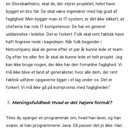
en Storebæltsbro, skal de, der styrer projektet, helst have
bygget en bro før. De skal være ingeniører med høj grad af
faglighed. Men bygger man et IT-system, er det ikke sikkert, at
cheferne har nok IT kompetencer. De har en generel
uddannelse i ledelse. Det er forkert. Folk skal rent faktisk have
haft fingrene nede i kagedejen. Når folk begynder i
Netcompany skal de gerne efter et par år kunne lede et team.
Og efter tre eller fire år skal de kunne lede et helt projekt. Jeg
kan ikke bruge nogen, der ikke har den fornødne faglighed. Vi
må ikke blive et land af generalister, hvor alle dem, der rent
faktisk udfører opgaverne ligger i et lag under os. Det er
forkert. Vi må ikke gå på kompromis med fagligheden.”
Meningsfuldhed: Hvad er det højere formål?
”Hvis du spørger en programmør om, hvad han laver, og han
svarer, at han programmerer Java. Så passer det jo ikke. Han