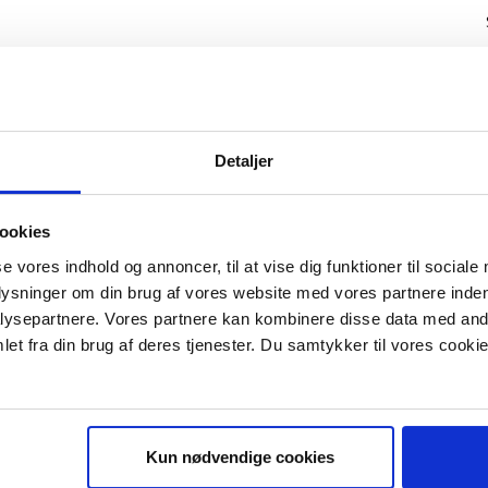
Detaljer
ookies
se vores indhold og annoncer, til at vise dig funktioner til sociale
plysninger om din brug af vores website med vores partnere inden
ysepartnere. Vores partnere kan kombinere disse data med andr
IS E-BOG "SUCCES I EN DANSK B
et fra din brug af deres tjenester. Du samtykker til vores cookie
Kun nødvendige cookies