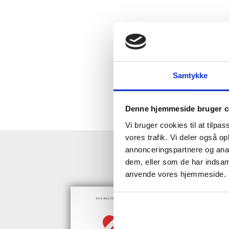
Samtykke
Denne hjemmeside bruger c
Vi bruger cookies til at tilpas
vores trafik. Vi deler også o
annonceringspartnere og anal
HENT GRAT
dem, eller som de har indsaml
anvende vores hjemmeside.