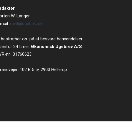
edaktør
orten W. Langer
mail:
mwl@ugebrev.dk
 bestræber os på at besvare henvendelser
denfor 24 timer.
Økonomisk Ugebrev A/S
VR-nr.: 31760623
randvejen 102 B 5 tv, 2900 Hellerup