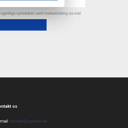
s ugentlige nyhedsbrev samt markedsføring via mail.
ontakt os
mail:
kontakt@ugebrev.dk