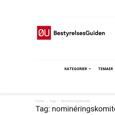
KATEGORIER
TEMAER
Home
Tags
Nominéringskomité
Tag: nominéringskomit