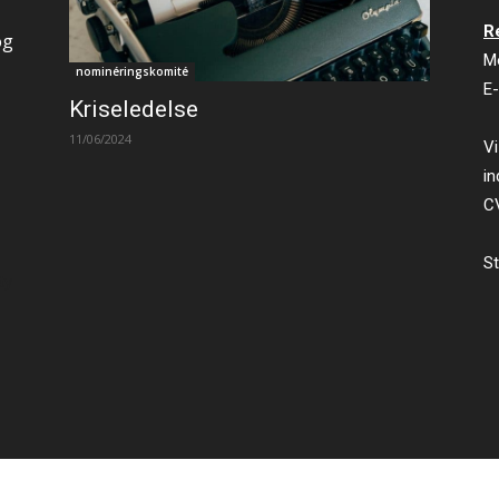
R
og
M
nominéringskomité
E-
Kriseledelse
11/06/2024
Vi
in
C
St
ty