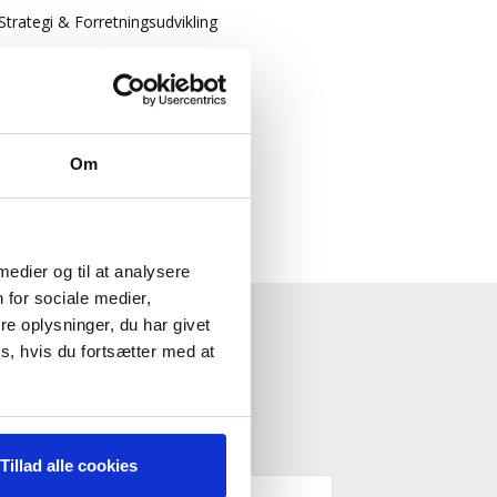
Strategi & Forretningsudvikling
Økonomisk Rådgivning
Log ind
Køb adgang
Om
 medier og til at analysere
 for sociale medier,
e oplysninger, du har givet
ESTYRELSE"
s, hvis du fortsætter med at
Tillad alle cookies