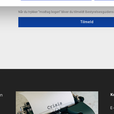
Når du trykker "modtag bogen" bliver du tilmeldt Bestyrelsesguiden
Tilmeld
an
K
E-