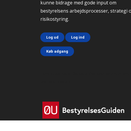
kunne bidrage med gode input om
bestyrelsens arbejdsprocesser, strategi 
risikostyring.
Log ud
Log ind
Køb adgang
Html code here! Replace this with any non emp
text and that's it.