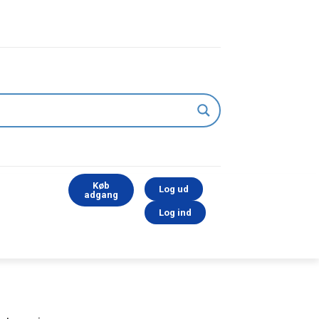
Køb
Log ud
adgang
Log ind