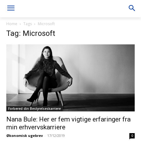
Home
Tags
Microsoft
Tag: Microsoft
Forbered din Bestyrelseskarriere
Nana Bule: Her er fem vigtige erfaringer fra
min erhvervskarriere
Økonomisk ugebrev
-
17/12/2019
0