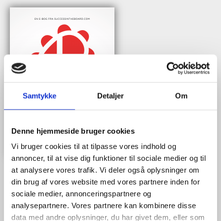
Samtykke
Detaljer
Om
Denne hjemmeside bruger cookies
Vi bruger cookies til at tilpasse vores indhold og
annoncer, til at vise dig funktioner til sociale medier og til
at analysere vores trafik. Vi deler også oplysninger om
din brug af vores website med vores partnere inden for
sociale medier, annonceringspartnere og
Når du trykker "modtag bogen" bliver du tilmeldt Bestyrelsesguidens
analysepartnere. Vores partnere kan kombinere disse
ugentlige nyhedsbrev samt markedsføring via mail.
data med andre oplysninger, du har givet dem, eller som