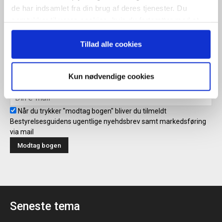
Tilmeld
de har indsamlet fra din brug af deres tjenester. Du
samtykker til vores cookies, hvis du fortsætter med at
anvende vores hjemmeside.
Tillad alle cookies
Modtag bogen direkte i din
mailboks
Kun nødvendige cookies
Når du trykker "modtag bogen" bliver du tilmeldt
Bestyrelsesguidens ugentlige nyehdsbrev samt markedsføring
via mail
Seneste tema