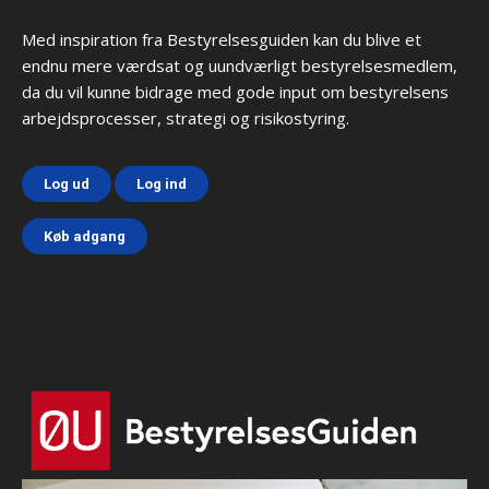
Med inspiration fra Bestyrelsesguiden kan du blive et
endnu mere værdsat og uundværligt bestyrelsesmedlem,
da du vil kunne bidrage med gode input om bestyrelsens
arbejdsprocesser, strategi og risikostyring.
Log ud
Log ind
Køb adgang
Html code here! Replace this with any non empty text and
that's it.