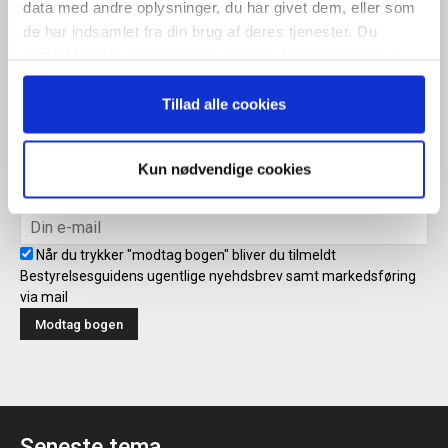
ugentlige nyhedsbrev samt markedsføring via mail.
data med andre oplysninger, du har givet dem, eller som
de har indsamlet fra din brug af deres tjenester. Du
Tilmeld
samtykker til vores cookies, hvis du fortsætter med at
anvende vores hjemmeside.
Tillad alle cookies
Modtag bogen direkte i din
mailboks
Kun nødvendige cookies
Når du trykker "modtag bogen" bliver du tilmeldt
Bestyrelsesguidens ugentlige nyehdsbrev samt markedsføring
via mail
Seneste tema