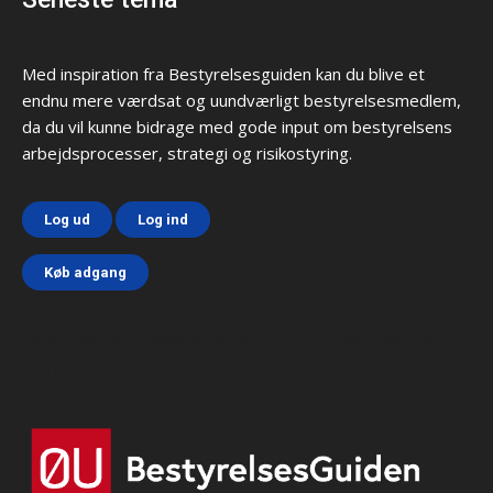
Med inspiration fra Bestyrelsesguiden kan du blive et
endnu mere værdsat og uundværligt bestyrelsesmedlem,
da du vil kunne bidrage med gode input om bestyrelsens
arbejdsprocesser, strategi og risikostyring.
Log ud
Log ind
Køb adgang
Html code here! Replace this with any non empty text and
that's it.