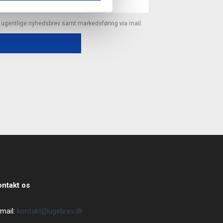
s ugentlige nyhedsbrev samt markedsføring via mail.
ontakt os
mail:
kontakt@ugebrev.dk