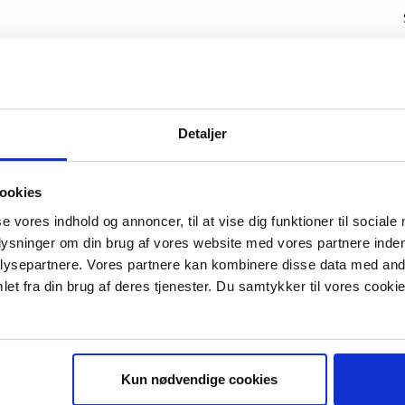
Detaljer
ookies
se vores indhold og annoncer, til at vise dig funktioner til sociale
plysninger om din brug af vores website med vores partnere inden
ysepartnere. Vores partnere kan kombinere disse data med andr
IS E-BOG "SUCCES I EN DANSK B
et fra din brug af deres tjenester. Du samtykker til vores cookie
Kun nødvendige cookies