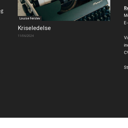
R
og
M
Louise Ferslev
E-
Kriseledelse
11/06/2024
Vi
in
C
St
ty