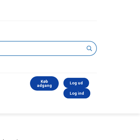
Køb
Log ud
adgang
Log ind