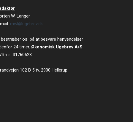
edaktør
orten W. Langer
mail:
mwl@ugebrev.dk
 bestræber os på at besvare henvendelser
denfor 24 timer.
Økonomisk Ugebrev A/S
VR-nr.: 31760623
randvejen 102 B 5 tv, 2900 Hellerup