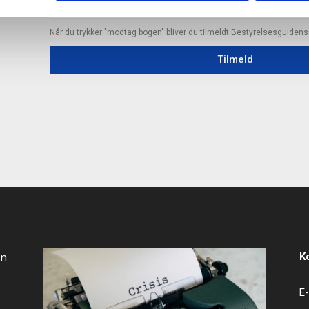
Når du trykker "modtag bogen" bliver du tilmeldt Bestyrelsesguiden
Tilmeld
an
K
E-