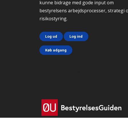
kunne bidrage med gode input om
bestyrelsens arbejdsprocesser, strategi 
risikostyring.
Log ud
Log ind
Køb adgang
Html code here! Replace this with any non emp
text and that's it.