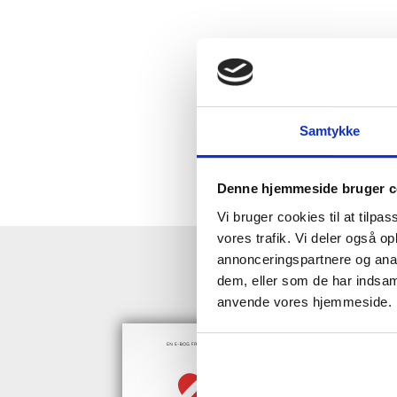
Samtykke
Denne hjemmeside bruger c
Vi bruger cookies til at tilpas
vores trafik. Vi deler også o
annonceringspartnere og anal
HENT GRAT
dem, eller som de har indsaml
anvende vores hjemmeside.