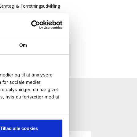
Strategi & Forretningsudvikling
Økonomisk Rådgivning
Log ind
Køb adgang
Om
 medier og til at analysere
 for sociale medier,
e oplysninger, du har givet
ESTYRELSE"
s, hvis du fortsætter med at
Tillad alle cookies