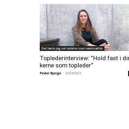
Det lærte jeg om ledelse som iværksætter
Toplederinterview: ”Hold fast i di
kerne som topleder”
Peder Bjerge
-
19/04/2023