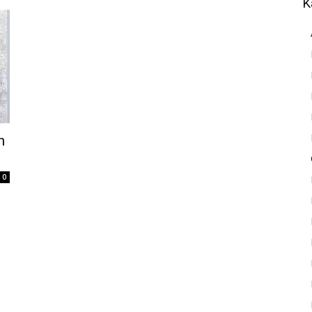
K
n
0