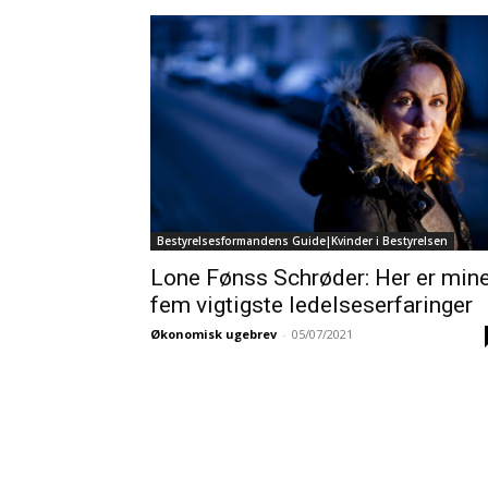
Bestyrelsesformandens Guide|Kvinder i Bestyrelsen
Lone Fønss Schrøder: Her er min
fem vigtigste ledelseserfaringer
Økonomisk ugebrev
-
05/07/2021