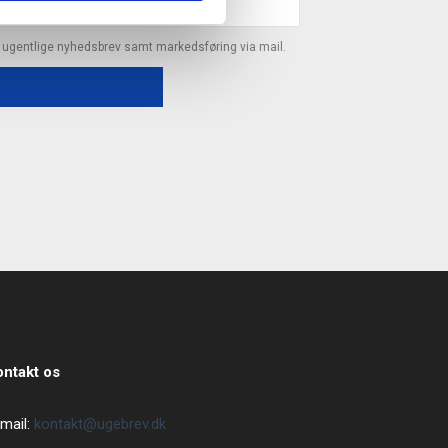
s ugentlige nyhedsbrev samt markedsføring via mail.
ontakt os
mail:
kontakt@ugebrev.dk