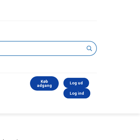
Køb
Log ud
adgang
Log ind