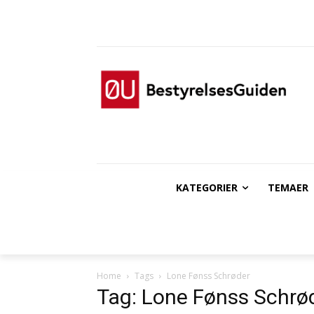
KATEGORIER
TEMAER
Home
Tags
Lone Fønss Schrøder
Tag: Lone Fønss Schrø