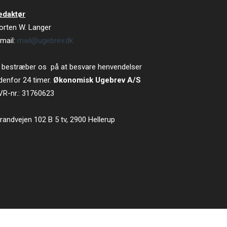
edaktør
orten W. Langer
mail:
mwl@ugebrev.dk
 bestræber os på at besvare henvendelser
denfor 24 timer.
Økonomisk Ugebrev A/S
VR-nr.: 31760623
randvejen 102 B 5 tv, 2900 Hellerup