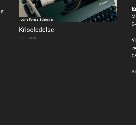
R
og
M
Lone Fønss Schrøder
E-
Kriseledelse
11/06/2024
Vi
in
C
St
ty