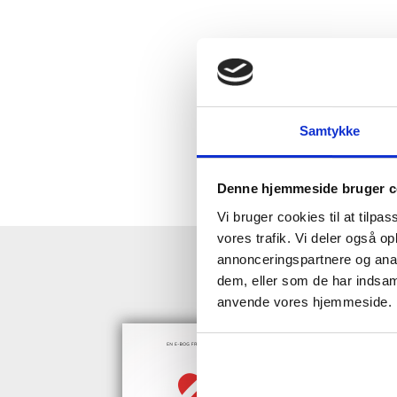
Samtykke
Denne hjemmeside bruger c
Vi bruger cookies til at tilpas
vores trafik. Vi deler også o
annonceringspartnere og anal
HENT GRAT
dem, eller som de har indsaml
anvende vores hjemmeside.