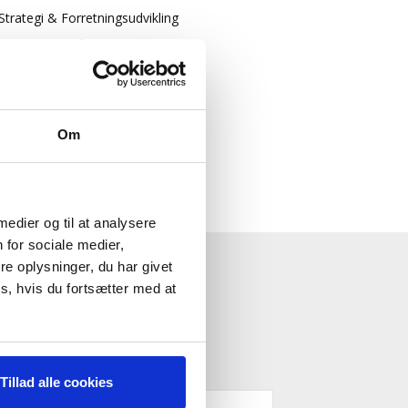
Strategi & Forretningsudvikling
Økonomisk Rådgivning
Log ind
Køb adgang
Om
 medier og til at analysere
 for sociale medier,
e oplysninger, du har givet
ESTYRELSE"
s, hvis du fortsætter med at
Tillad alle cookies