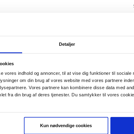
Detaljer
ookies
se vores indhold og annoncer, til at vise dig funktioner til sociale
plysninger om din brug af vores website med vores partnere inden
ysepartnere. Vores partnere kan kombinere disse data med andr
IS E-BOG "SUCCES I EN DANSK B
et fra din brug af deres tjenester. Du samtykker til vores cookie
Kun nødvendige cookies