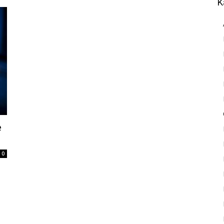
K
e
0