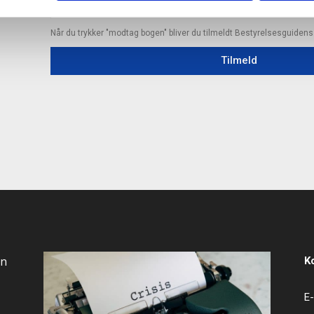
Når du trykker "modtag bogen" bliver du tilmeldt Bestyrelsesguiden
Tilmeld
an
K
E-