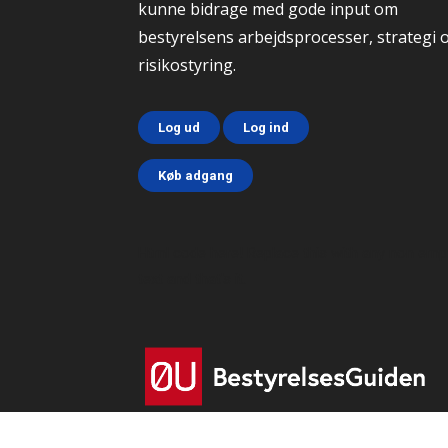
kunne bidrage med gode input om
bestyrelsens arbejdsprocesser, strategi 
risikostyring.
Log ud
Log ind
Køb adgang
Html code here! Replace this with any non emp
text and that's it.