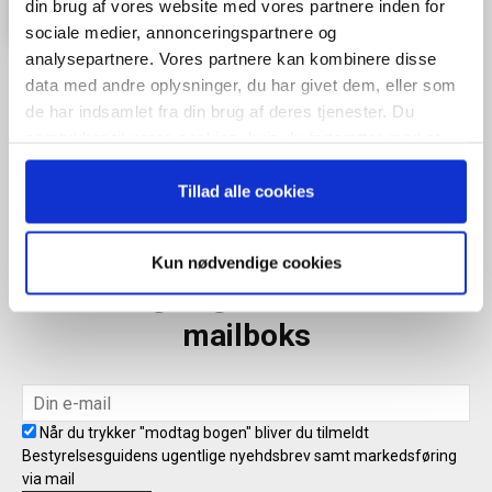
din brug af vores website med vores partnere inden for
sociale medier, annonceringspartnere og
analysepartnere. Vores partnere kan kombinere disse
data med andre oplysninger, du har givet dem, eller som
de har indsamlet fra din brug af deres tjenester. Du
Når du trykker "modtag bogen" bliver du tilmeldt Bestyrelsesguidens
samtykker til vores cookies, hvis du fortsætter med at
ugentlige nyhedsbrev samt markedsføring via mail.
anvende vores hjemmeside.
Tillad alle cookies
Tilmeld
Kun nødvendige cookies
Modtag bogen direkte i din
mailboks
Når du trykker "modtag bogen" bliver du tilmeldt
Bestyrelsesguidens ugentlige nyehdsbrev samt markedsføring
via mail