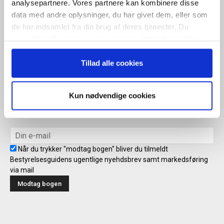
analysepartnere. Vores partnere kan kombinere disse
Når du trykker "modtag bogen" bliver du tilmeldt Bestyrelsesguidens
data med andre oplysninger, du har givet dem, eller som
ugentlige nyhedsbrev samt markedsføring via mail.
de har indsamlet fra din brug af deres tjenester. Du
samtykker til vores cookies, hvis du fortsætter med at
Tilmeld
anvende vores hjemmeside.
Tillad alle cookies
Modtag bogen direkte i din
Kun nødvendige cookies
mailboks
Når du trykker "modtag bogen" bliver du tilmeldt
Bestyrelsesguidens ugentlige nyehdsbrev samt markedsføring
via mail