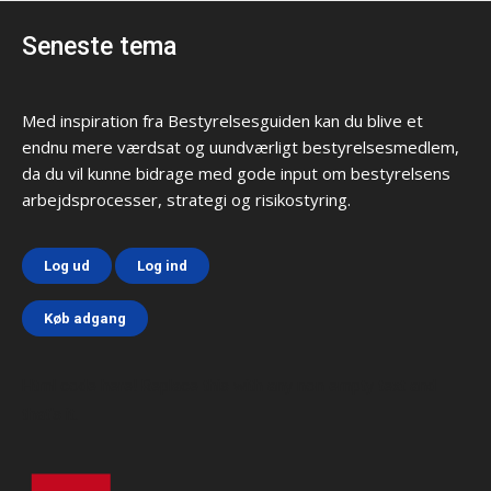
Seneste tema
Med inspiration fra Bestyrelsesguiden kan du blive et
endnu mere værdsat og uundværligt bestyrelsesmedlem,
da du vil kunne bidrage med gode input om bestyrelsens
arbejdsprocesser, strategi og risikostyring.
Log ud
Log ind
Køb adgang
Html code here! Replace this with any non empty text and
that's it.