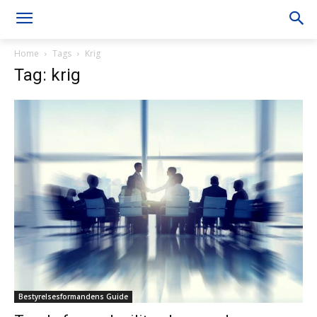
Home
Tags
Krig
Tag: krig
Bestyrelsesformandens Guide